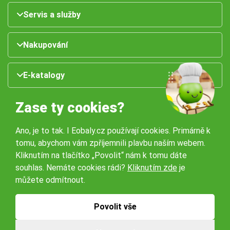
Servis a služby
Nakupování
E-katalogy
Zase ty cookies?
Ano, je to tak. I Eobaly.cz používají cookies. Primárně k
tomu, abychom vám zpříjemnili plavbu naším webem.
Kliknutím na tlačítko „Povolit“ nám k tomu dáte
souhlas. Nemáte cookies rádi?
Kliknutím zde
je
Naše pobočky:
můžete odmítnout.
Obchodní podmínky
Ochrana osobníchů údajů
Povolit vše