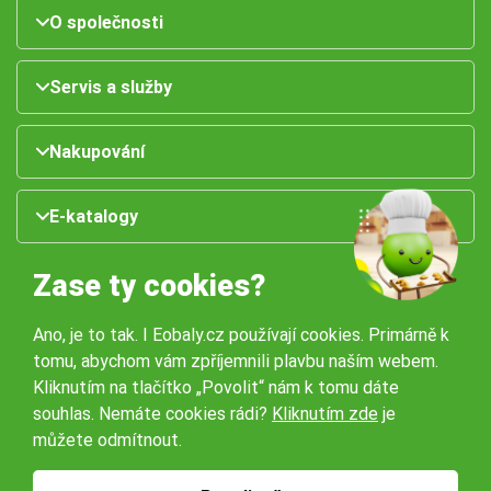
O společnosti
Servis a služby
Nakupování
E-katalogy
Zase ty cookies?
Ano, je to tak. I Eobaly.cz používají cookies. Primárně k
tomu, abychom vám zpříjemnili plavbu naším webem.
Kliknutím na tlačítko „Povolit“ nám k tomu dáte
souhlas. Nemáte cookies rádi?
Kliknutím zde
je
Naše pobočky:
můžete odmítnout.
Obchodní podmínky