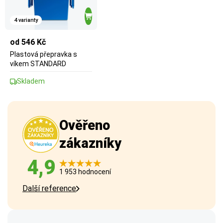
4 varianty
od 546 Kč
Plastová přepravka s
víkem STANDARD
Skladem
Ověřeno
zákazníky
4,9
1 953 hodnocení
Další reference