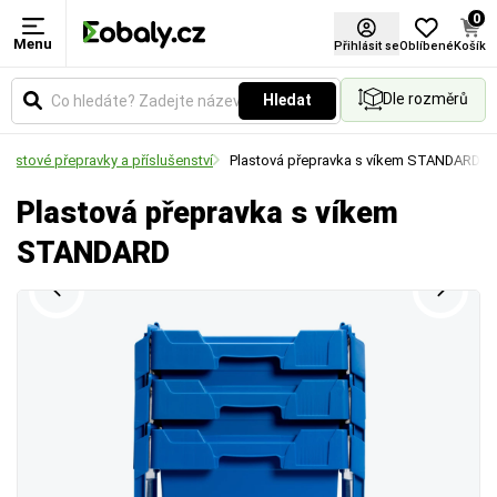
0
Menu
Přihlásit se
Oblíbené
Košík
Dle rozměrů
Hledat
Plastové přepravky a příslušenství
Plastová přepravka s víkem STANDARD
Plastová přepravka s víkem
STANDARD