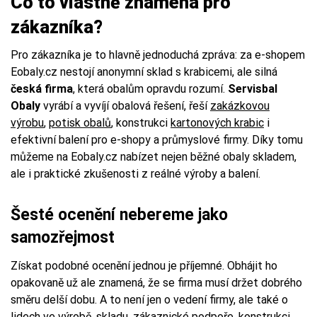
Co to vlastně znamená pro
zákazníka?
Pro zákazníka je to hlavně jednoduchá zpráva: za e-shopem
Eobaly.cz nestojí anonymní sklad s krabicemi, ale silná
česká firma
, která obalům opravdu rozumí.
Servisbal
Obaly
vyrábí a vyvíjí obalová řešení, řeší
zakázkovou
výrobu
,
potisk obalů
, konstrukci
kartonových krabic
i
efektivní balení pro e-shopy a průmyslové firmy. Díky tomu
můžeme na Eobaly.cz nabízet nejen běžné obaly skladem,
ale i praktické zkušenosti z reálné výroby a balení.
Šesté ocenění nebereme jako
samozřejmost
Získat podobné ocenění jednou je příjemné. Obhájit ho
opakovaně už ale znamená, že se firma musí držet dobrého
směru delší dobu. A to není jen o vedení firmy, ale také o
lidech ve výrobě, skladu, zákaznické podpoře, konstrukci,