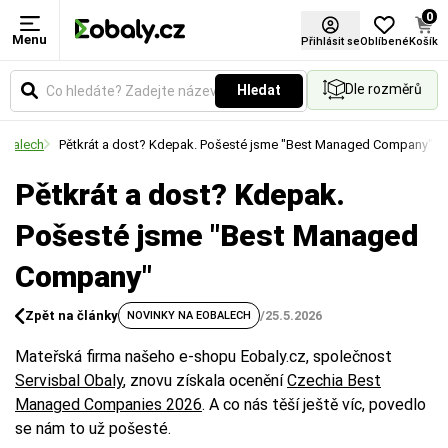
0
Menu
Přihlásit se
Oblíbené
Košík
Dle rozměrů
Hledat
obalech
Pětkrát a dost? Kdepak. Pošesté jsme "Best Managed Company"
Pětkrát a dost? Kdepak.
Pošesté jsme "Best Managed
Company"
Zpět na články
/
25.5.2026
NOVINKY NA EOBALECH
Mateřská firma našeho e-shopu Eobaly.cz, společnost
Servisbal Obaly
, znovu získala ocenění
Czechia Best
Managed Companies 2026
. A co nás těší ještě víc, povedlo
se nám to už pošesté.