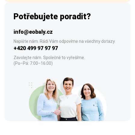
Potřebujete poradit?
info@eobaly.cz
Napište nám. Rádi Vám odpovíme na všechny dotazy.
+420 499 97 97 97
Zavolejte nám. Společně to vyřešíme.
(Po–Pá: 7:00–16:00)