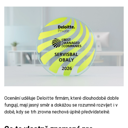
Ocenění uděluje Deloitte firmám, které dlouhodobě dobře
fungují, mají jasný směr a dokážou se rozumně rozvíjet i v
době, kdy se trh zrovna nechová úplně předvídatelně.