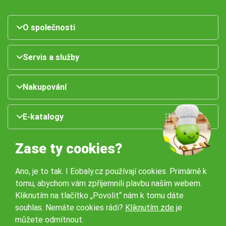
O společnosti
Servis a služby
Nakupování
E-katalogy
Zase ty cookies?
Ano, je to tak. I Eobaly.cz používají cookies. Primárně k
tomu, abychom vám zpříjemnili plavbu naším webem.
Kliknutím na tlačítko „Povolit“ nám k tomu dáte
souhlas. Nemáte cookies rádi?
Kliknutím zde
je
Naše pobočky:
můžete odmítnout.