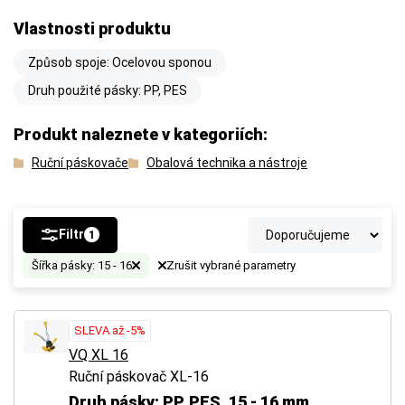
Vlastnosti produktu
Způsob spoje: Ocelovou sponou
Druh použité pásky: PP, PES
Produkt naleznete v kategoriích:
Ruční páskovače
Obalová technika a nástroje
Filtr
1
Šířka pásky: 15 - 16
Zrušit vybrané parametry
SLEVA až -5%
VQ XL 16
Ruční páskovač XL-16
Druh pásky: PP, PES, 15 - 16 mm