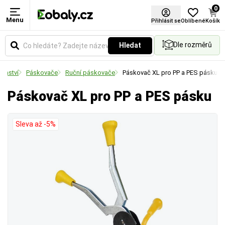
0
Menu
Šířka pásky
Přihlásit se
Oblíbené
Košík
Dle rozměrů
Hledat
Udává šířku pásky nebo materiálu v milimetrech.
Vyberte si rozměr podle požadované pevnosti
šenství
Páskovače
Ruční páskovače
Páskovač XL pro PP a PES pásku
spoje a velikosti balených předmětů.
Páskovač XL pro PP a PES pásku
Sleva až -5%