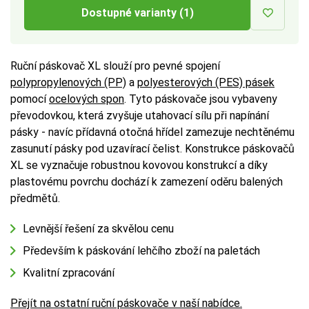
Dostupné varianty (1)
Ruční páskovač XL slouží pro pevné spojení
polypropylenových (PP)
a
polyesterových (PES) pásek
pomocí
ocelových spon
. Tyto páskovače jsou vybaveny
převodovkou, která zvyšuje utahovací sílu při napínání
pásky - navíc přídavná otočná hřídel zamezuje nechtěnému
zasunutí pásky pod uzavírací čelist. Konstrukce páskovačů
XL se vyznačuje robustnou kovovou konstrukcí a díky
plastovému povrchu dochází k zamezení oděru balených
předmětů.
Levnější řešení za skvělou cenu
Především k páskování lehčího zboží na paletách
Kvalitní zpracování
Přejít na ostatní ruční páskovače v naší nabídce.