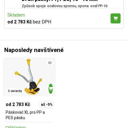
Způsob spoje: ocelovou sponou, spona: ocel PP-16
Skladem
od 2 783 Kč
bez DPH
Naposledy navštívené
3 varianty
od 2 783 Kč
až -5%
Páskovač XL pro PP a
PES pásku
Skladem