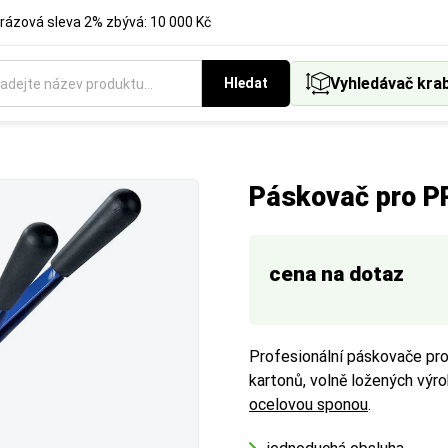
rázová sleva 2% zbývá: 10 000 Kč
Vyhledávač kra
Hledat
Páskovač pro P
cena na dotaz
Profesionální páskovače pro
kartonů, volně ložených výro
ocelovou sponou
.