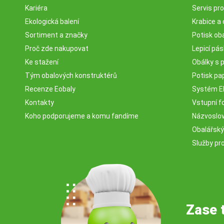
Kariéra
Servis pr
Ekologická balení
Krabice a 
Sortiment a značky
Potisk ob
Proč zde nakupovat
Lepicí pá
Ke stažení
Obálky s 
Tým obalových konstruktérů
Potisk pa
Recenze Eobaly
Systém 
Kontakty
Vstupní fo
Koho podporujeme a komu fandíme
Názvosloví
Obalářský
Služby pr
Zase 