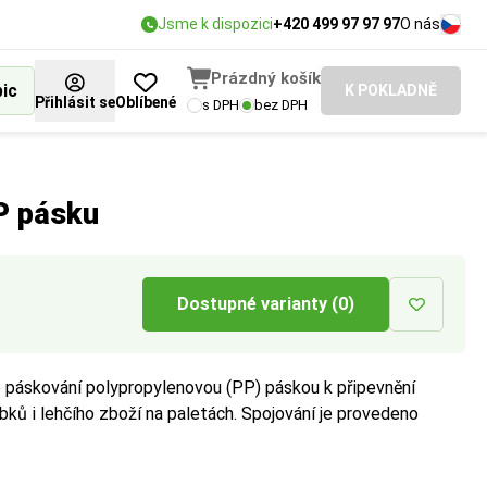
Jsme k dispozici
+420 499 97 97 97
O nás
Prázdný košík
bic
K POKLADNĚ
Přihlásit se
Oblíbené
s DPH
bez DPH
P pásku
Dostupné varianty (0)
 páskování polypropylenovou (PP) páskou k připevnění
bků i lehčího zboží na paletách. Spojování je provedeno