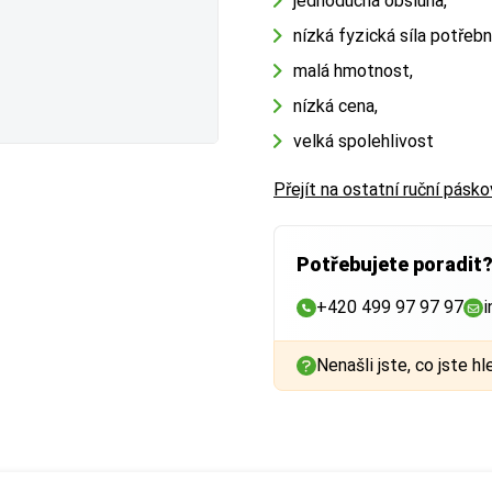
jednoduchá obsluha,
nízká fyzická síla potřebn
malá hmotnost,
nízká cena,
velká spolehlivost
Přejít na ostatní ruční pásko
Potřebujete poradit
+420 499 97 97 97
i
Nenašli jste, co jste hl