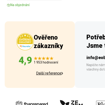
Na objednání
Potřeb
Ověřeno
Jsme t
zákazníky
4,9
info@eob
1 953 hodnocení
Napište nám
všechny dot
Další reference