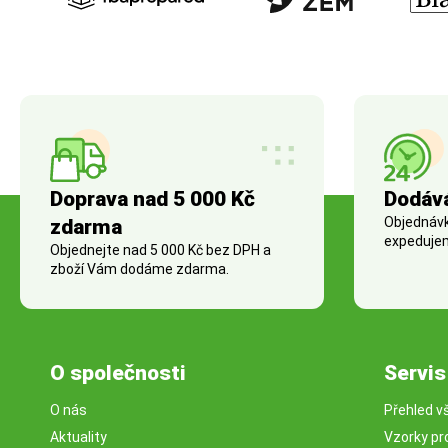
Doprava nad 5 000 Kč
Dodáv
Objednávky
zdarma
expedujem
Objednejte nad 5 000 Kč bez DPH a
zboží Vám dodáme zdarma.
O společnosti
Servis
O nás
Přehled v
Aktuality
Vzorky pr