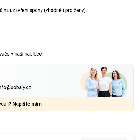
á na uzavření spony (vhodné i pro ženy),
vače v naší nabídce.
?
nfo@eobaly.cz
edali?
Napište nám