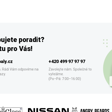
ujete poradit?
u pro Vás!
aly.cz
+420 499 97 97 97
. Rádi Vám odpovíme na
Zavolejte nám. Společně to
azy.
vyřešíme.
(Po–Pá: 7:00–16:00)