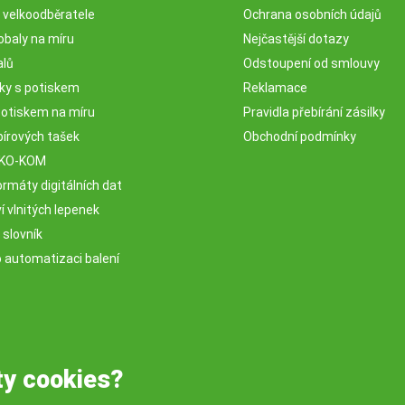
o velkoodběratele
Ochrana osobních údajů
obaly na míru
Nejčastější dotazy
alů
Odstoupení od smlouvy
sky s potiskem
Reklamace
potiskem na míru
Pravidla přebírání zásilky
pírových tašek
Obchodní podmínky
EKO-KOM
rmáty digitálních dat
 vlnitých lepenek
 slovník
o automatizaci balení
ty cookies?