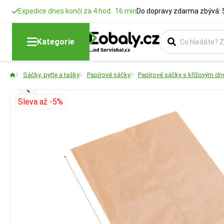
Expedice dnes končí za 4 hod. 16 min
Do dopravy zdarma zbývá: 
Kategorie
Sáčky, pytle a tašky
Papírové sáčky
Papírové sáčky s křížovým d
Sleva až -5%