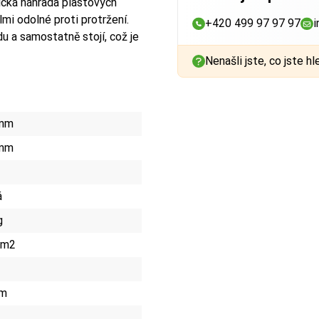
ická náhrada plastových
lmi odolné proti protržení.
+420 499 97 97 97
i
u a samostatně stojí, což je
Nenašli jste, co jste hl
mm
mm
á
g
/m2
mm