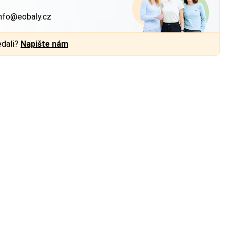
nfo@eobaly.cz
edali?
Napište nám