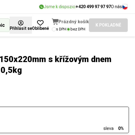
Jsme k dispozici
+420 499 97 97 97
O nás
Prázdný košík
bic
K POKLADNĚ
Přihlásit se
Oblíbené
s DPH
bez DPH
k 150x220mm s křížovým dnem
 0,5kg
sleva
0%