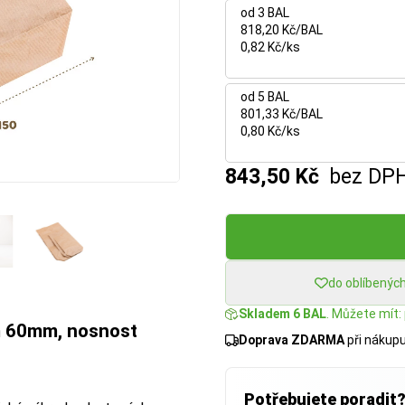
od 3 BAL
818,20 Kč/BAL
0,82 Kč/ks
od 5 BAL
801,33 Kč/BAL
0,80 Kč/ks
843,50 Kč
bez DP
do oblíbenýc
Skladem 6 BAL
. Můžete mít: 
m 60mm, nosnost
Doprava ZDARMA
při nákup
Potřebujete poradit