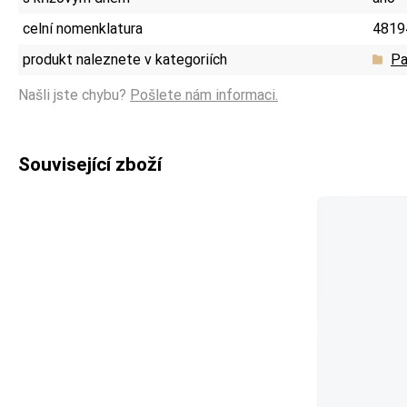
celní nomenklatura
4819
produkt naleznete v kategoriích
Pa
Našli jste chybu?
Pošlete nám informaci.
Související zboží