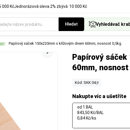
5 000 Kč
Jednorázová sleva 2% zbývá: 10 000 Kč
Vyhledávač kra
Hledat
nem
Papírový sáček 150x220mm s křížovým dnem 60mm, nosnost 0,5kg
Papírový sáče
60mm, nosnost
Kód: SKK 04
Nakupte víc a ušetříte
od 1 BAL
843,50 Kč/BAL
0,84 Kč/ks