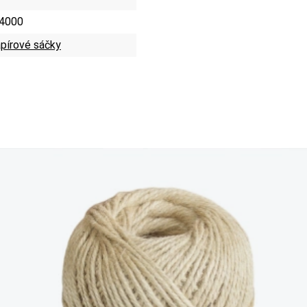
4000
pírové sáčky