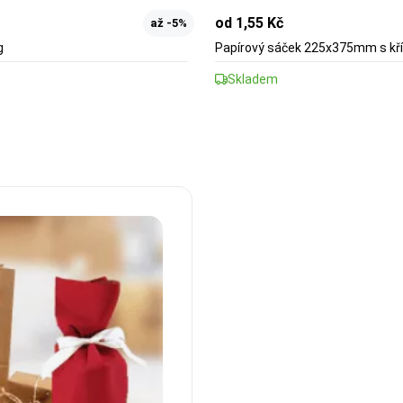
od 1,55 Kč
až -5%
g
Papírový sáček 225x375mm s k
Skladem