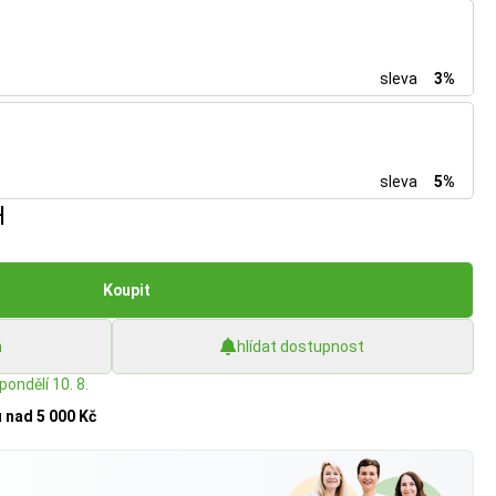
sleva
3%
sleva
5%
H
Koupit
h
hlídat dostupnost
pondělí 10. 8.
u
nad 5 000 Kč
?