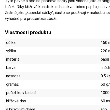
Tyto pevné a odolné papírové sáčky jsou vhodné jako ekolog
tašek. Díky křížové konstrukci dna a kvalitnímu papíru jsou ve
Známé jako „kupecké sáčky“, často se používají v maloobchod
výhodné pro prezentaci zboží.
Vlastnosti produktu
délka
150 
výška
220 
materiál
papír
barva
hněd
nosnost
0,5 k
gramáž
50 g
počet ks v balení
1000
křížové dno
60 
s křížovým dnem
ano