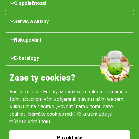
O společnosti
Servis a služby
Nakupování
E-katalogy
Zase ty cookies?
Ano, je to tak. I Eobaly.cz používají cookies. Primárně k
tomu, abychom vám zpříjemnili plavbu naším webem.
Kliknutím na tlačítko „Povolit“ nám k tomu dáte
souhlas. Nemáte cookies rádi?
Kliknutím zde
je
Naše pobočky:
můžete odmítnout.
Obchodní podmínky
Ochrana osobníchů údajů
Povolit vše