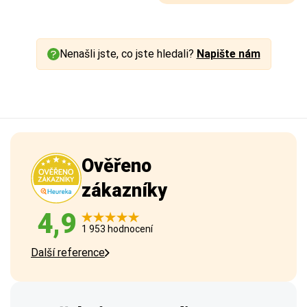
Nenašli jste, co jste hledali?
Napište nám
Ověřeno
zákazníky
4,9
1 953 hodnocení
Další reference