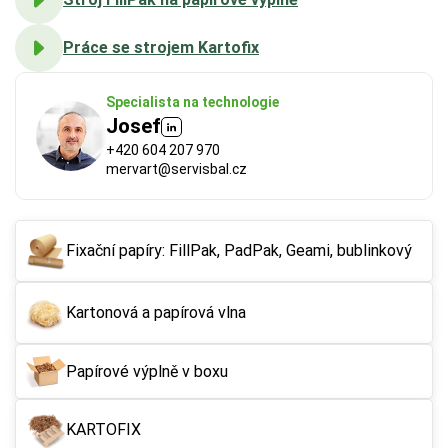
Práce se strojem Kartofix
Specialista na technologie
Josef
+420 604 207 970
mervart@servisbal.cz
FSC®
 (Forest Stewardship Council) zaručuje, že 
použitý papír nebo karton pochází z odpovědně a 
Fixační papíry: FillPak, PadPak, Geami, bublinkový
udržitelně spravovaných lesů. Výrobky s tímto 
označením podporují šetrné hospodaření 
Kartonová a papírová vlna
s přírodními zdroji.
Papírové výplně v boxu
Více o ekologických certifikátech
KARTOFIX