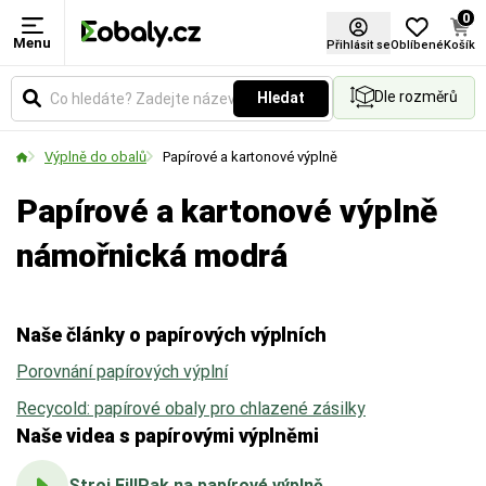
0
Menu
Materiál
Barva
Certifikace FSC®
Přihlásit se
Oblíbené
Košík
Dle rozměrů
Hledat
Zvolte typ materiálu podle požadované pevnosti,
Vyberte si barevné provedení obalů a balicích
vzhledu nebo ekologických vlastností obalu.
materiálů podle vašich preferencí.
Výplně do obalů
Papírové a kartonové výplně
Papírové a kartonové výplně
námořnická modrá
Naše články o papírových výplních
Porovnání papírových výplní
Recycold: papírové obaly pro chlazené zásilky
Naše videa s papírovými výplněmi
Stroj FillPak na papírové výplně