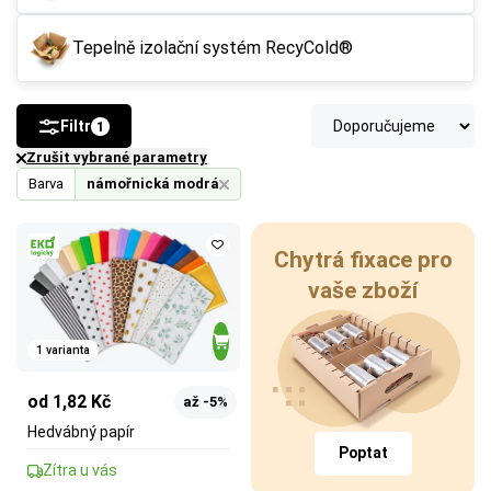
Tepelně izolační systém RecyCold®
Filtr
1
Zrušit vybrané parametry
Barva
námořnická modrá
Chytrá fixace pro
vaše zboží
1 varianta
od 1,82 Kč
až -5%
Hedvábný papír
Poptat
Zítra u vás