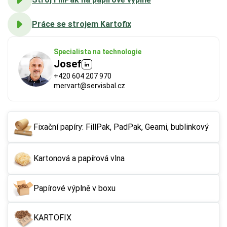
Práce se strojem Kartofix
Specialista na technologie
Josef
+420 604 207 970
mervart@servisbal.cz
FSC®
 (Forest Stewardship Council) zaručuje, že 
použitý papír nebo karton pochází z odpovědně a 
Fixační papíry: FillPak, PadPak, Geami, bublinkový
udržitelně spravovaných lesů. Výrobky s tímto 
označením podporují šetrné hospodaření 
Kartonová a papírová vlna
s přírodními zdroji.
Papírové výplně v boxu
Více o ekologických certifikátech
KARTOFIX