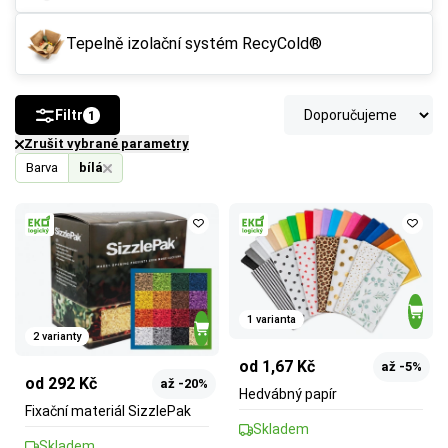
Tepelně izolační systém RecyCold®
Filtr
1
Zrušit vybrané parametry
Barva
bílá
1 varianta
2 varianty
od 1,67 Kč
až -5%
od 292 Kč
až -20%
Hedvábný papír
Fixační materiál SizzlePak
Skladem
Skladem