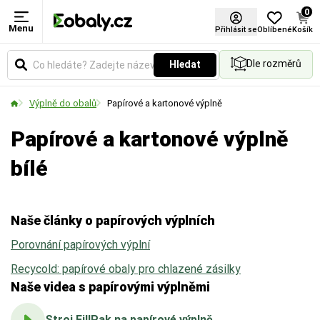
0
Menu
Materiál
Barva
Certifikace FSC®
Přihlásit se
Oblíbené
Košík
Dle rozměrů
Hledat
Zvolte typ materiálu podle požadované pevnosti,
Vyberte si barevné provedení obalů a balicích
vzhledu nebo ekologických vlastností obalu.
materiálů podle vašich preferencí.
Výplně do obalů
Papírové a kartonové výplně
Papírové a kartonové výplně
bílé
Naše články o papírových výplních
Porovnání papírových výplní
Recycold: papírové obaly pro chlazené zásilky
Naše videa s papírovými výplněmi
Stroj FillPak na papírové výplně