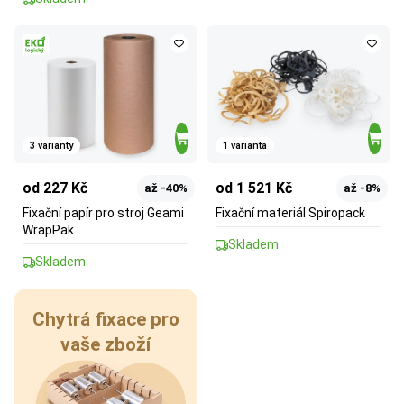
3 varianty
1 varianta
od 227 Kč
od 1 521 Kč
až -40%
až -8%
Fixační papír pro stroj Geami
Fixační materiál Spiropack
WrapPak
Skladem
Skladem
Chytrá fixace pro
vaše zboží