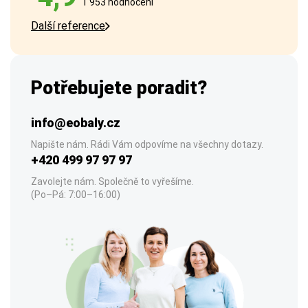
1 953 hodnocení
Další reference
Potřebujete poradit?
info@eobaly.cz
Napište nám. Rádi Vám odpovíme na všechny dotazy.
+420 499 97 97 97
Zavolejte nám. Společně to vyřešíme.
(Po–Pá: 7:00–16:00)