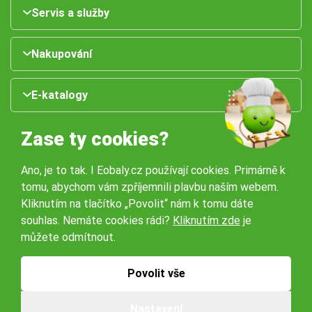
Servis a služby
Nakupování
E-katalogy
Zase ty cookies?
Ano, je to tak. I Eobaly.cz používají cookies. Primárně k
tomu, abychom vám zpříjemnili plavbu naším webem.
Kliknutím na tlačítko „Povolit“ nám k tomu dáte
souhlas. Nemáte cookies rádi?
Kliknutím zde
je
Naše pobočky:
můžete odmítnout.
Obchodní podmínky
Ochrana osobníchů údajů
Povolit vše
Nastavení