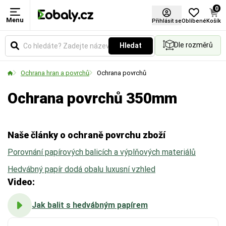
0
Menu
Materiál
Šířka role (mm)
Certifikace FSC®
Přihlásit se
Oblíbené
Košík
Dle rozměrů
Hledat
Zvolte typ materiálu podle požadované pevnosti,
Udává celkovou šířku role v milimetrech. Vyberte si
vzhledu nebo ekologických vlastností obalu.
rozměr podle velikosti balených předmětů nebo
Ochrana hran a povrchů
Ochrana povrchů
palet.
Ochrana povrchů 350mm
Naše články o ochraně povrchu zboží
Porovnání papírových balicích a výplňových materiálů
Hedvábný papír dodá obalu luxusní vzhled
Video:
Jak balit s hedvábným papírem