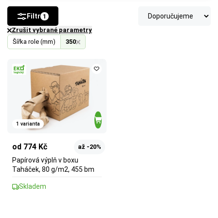
Filtr
1
Zrušit vybrané parametry
Šířka role (mm)
350
1 varianta
od 774 Kč
až -20%
Papírová výplň v boxu
Taháček, 80 g/m2, 455 bm
Skladem