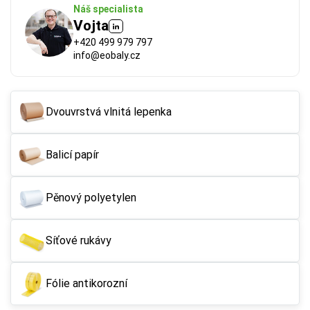
Náš specialista
Vojta
+420 499 979 797
info@eobaly.cz
Dvouvrstvá vlnitá lepenka
Balicí papír
FSC®
 (Forest Stewardship Council) zaručuje, že 
použitý papír nebo karton pochází z odpovědně a 
udržitelně spravovaných lesů. Výrobky s tímto 
Pěnový polyetylen
označením podporují šetrné hospodaření 
s přírodními zdroji.
Síťové rukávy
Více o ekologických certifikátech
Fólie antikorozní