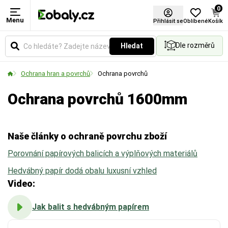
0
Menu
Materiál
Šířka role (mm)
Certifikace FSC®
Přihlásit se
Oblíbené
Košík
Dle rozměrů
Hledat
Zvolte typ materiálu podle požadované pevnosti,
Udává celkovou šířku role v milimetrech. Vyberte si
vzhledu nebo ekologických vlastností obalu.
rozměr podle velikosti balených předmětů nebo
Ochrana hran a povrchů
Ochrana povrchů
palet.
Ochrana povrchů 1600mm
Naše články o ochraně povrchu zboží
Porovnání papírových balicích a výplňových materiálů
Hedvábný papír dodá obalu luxusní vzhled
Video:
Jak balit s hedvábným papírem