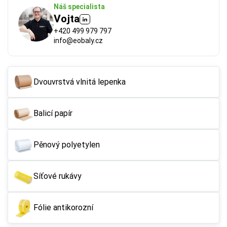
Náš specialista
Vojta
+420 499 979 797
info@eobaly.cz
Dvouvrstvá vlnitá lepenka
Balicí papír
FSC®
 (Forest Stewardship Council) zaručuje, že 
použitý papír nebo karton pochází z odpovědně a 
udržitelně spravovaných lesů. Výrobky s tímto 
Pěnový polyetylen
označením podporují šetrné hospodaření 
s přírodními zdroji.
Síťové rukávy
Více o ekologických certifikátech
Fólie antikorozní