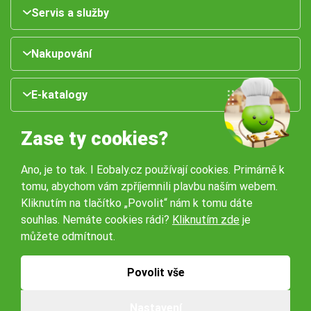
Servis a služby
Nakupování
E-katalogy
Zase ty cookies?
Ano, je to tak. I Eobaly.cz používají cookies. Primárně k
tomu, abychom vám zpříjemnili plavbu naším webem.
Kliknutím na tlačítko „Povolit“ nám k tomu dáte
souhlas. Nemáte cookies rádi?
Kliknutím zde
je
Naše pobočky:
můžete odmítnout.
Obchodní podmínky
Ochrana osobníchů údajů
Povolit vše
Nastavení