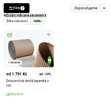
Filtr
1
Zrušit vybrané parametry
Šířka role (mm)
1600
1 varianta
od 1 791 Kč
až -12%
Dvouvrstvá vlnitá lepenka v
roli
Skladem