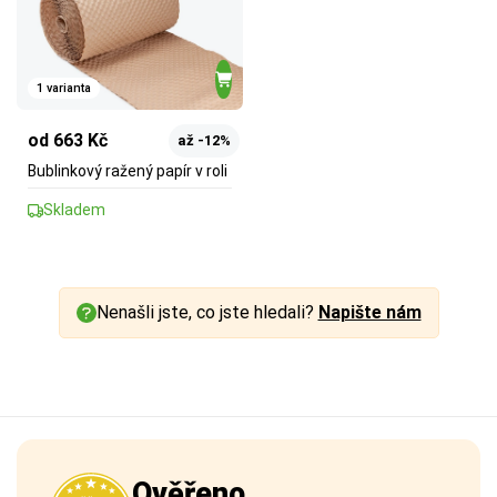
1 varianta
od 663 Kč
až -12%
Bublinkový ražený papír v roli
Skladem
Nenašli jste, co jste hledali?
Napište nám
Ověřeno