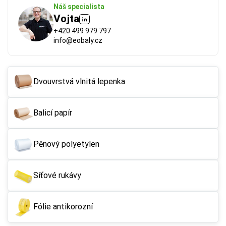
Náš specialista
Vojta
+420 499 979 797
info@eobaly.cz
Dvouvrstvá vlnitá lepenka
Balicí papír
FSC®
 (Forest Stewardship Council) zaručuje, že 
použitý papír nebo karton pochází z odpovědně a 
udržitelně spravovaných lesů. Výrobky s tímto 
Pěnový polyetylen
označením podporují šetrné hospodaření 
s přírodními zdroji.
Síťové rukávy
Více o ekologických certifikátech
Fólie antikorozní