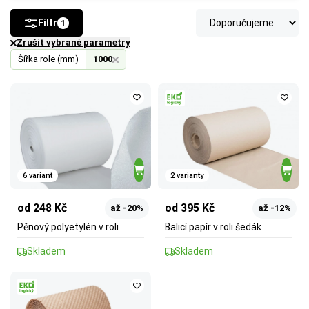
Filtr
1
Zrušit vybrané parametry
Šířka role (mm)
1000
6 variant
2 varianty
od 248 Kč
od 395 Kč
až -20%
až -12%
Pěnový polyetylén v roli
Balicí papír v roli šedák
Skladem
Skladem