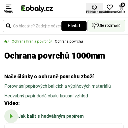
0
Menu
Materiál
Šířka role (mm)
Certifikace FSC®
Přihlásit se
Oblíbené
Košík
Dle rozměrů
Hledat
Zvolte typ materiálu podle požadované pevnosti,
Udává celkovou šířku role v milimetrech. Vyberte si
vzhledu nebo ekologických vlastností obalu.
rozměr podle velikosti balených předmětů nebo
Ochrana hran a povrchů
Ochrana povrchů
palet.
Ochrana povrchů 1000mm
Naše články o ochraně povrchu zboží
Porovnání papírových balicích a výplňových materiálů
Hedvábný papír dodá obalu luxusní vzhled
Video:
Jak balit s hedvábným papírem