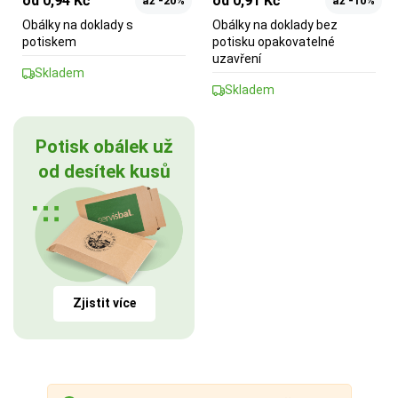
od 0,94 Kč
od 0,91 Kč
až -20%
až -10%
Obálky na doklady s
Obálky na doklady bez
potiskem
potisku opakovatelné
uzavření
Skladem
Skladem
Potisk obálek už
od desítek kusů
Zjistit více