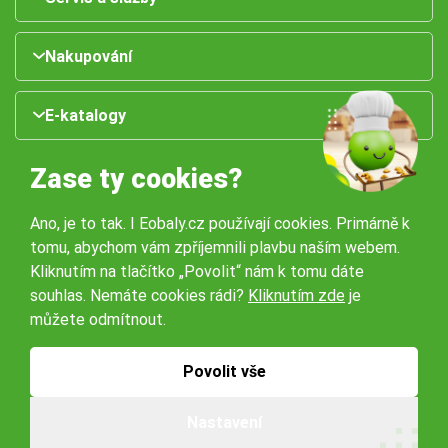
Nakupování
E-katalogy
Zase ty cookies?
Ano, je to tak. I Eobaly.cz používají cookies. Primárně k
tomu, abychom vám zpříjemnili plavbu naším webem.
Kliknutím na tlačítko „Povolit“ nám k tomu dáte
souhlas. Nemáte cookies rádi?
Kliknutím zde
je
Naše pobočky:
můžete odmítnout.
Obchodní podmínky
Ochrana osobníchů údajů
Povolit vše
Nastavení
© 2026 Servisbal Obaly s.r.o. Všechna práva vyhrazena.