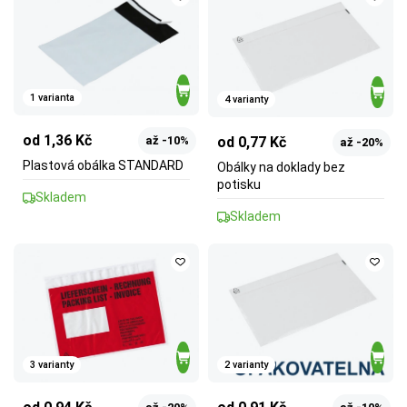
1 varianta
4 varianty
od 1,36 Kč
od 0,77 Kč
až -10%
až -20%
Plastová obálka STANDARD
Obálky na doklady bez
potisku
Skladem
Skladem
3 varianty
2 varianty