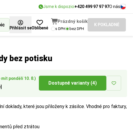
Jsme k dispozici
+420 499 97 97 97
O nás
Prázdný košík
bic
K POKLADNĚ
Přihlásit se
Oblíbené
s DPH
bez DPH
t bezpečně a
dy bez potisku
mít pondělí 10. 8.)
Dostupné varianty (4)
H
í doklady, které jsou přiloženy k zásilce. Vhodné pro faktury,
mentů před ztrátou