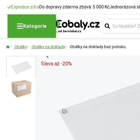
Expedice zítra
Do dopravy zdarma zbývá: 5 000 Kč
Jednorázová sl
Délka
Formát
Barva
Kategorie
Udává reálnou vni
Vyberte si produk
Vyberte si barevn
Obálky
Obálky na doklady
Obálky na doklady bez potisku
pohodlně vejde do
Sleva až -20%