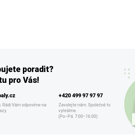
ujete poradit?
u pro Vás!
aly.cz
+420 499 97 97 97
. Rádi Vám odpovíme na
Zavolejte nám. Společně to
azy.
vyřešíme.
(Po–Pá: 7:00–16:00)