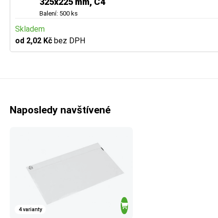
325x225 mm, C4
Balení: 500 ks
Skladem
od 2,02 Kč
bez DPH
Naposledy navštívené
4 varianty