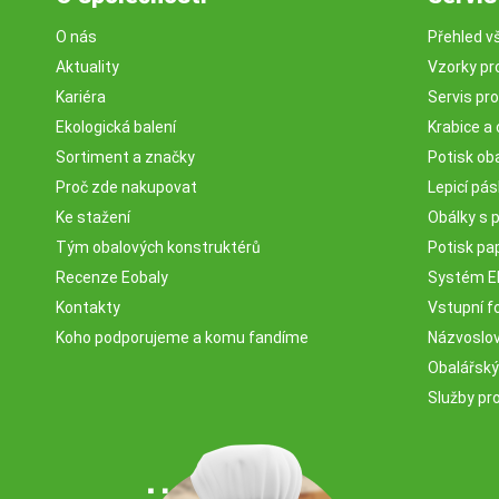
O nás
Přehled v
Aktuality
Vzorky pr
Kariéra
Servis pr
Ekologická balení
Krabice a 
Sortiment a značky
Potisk ob
Proč zde nakupovat
Lepicí pá
Ke stažení
Obálky s 
Tým obalových konstruktérů
Potisk pa
Recenze Eobaly
Systém 
Kontakty
Vstupní fo
Koho podporujeme a komu fandíme
Názvosloví
Obalářský
Služby pr