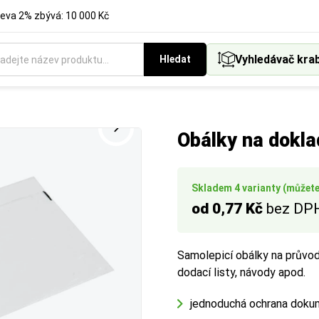
eva 2% zbývá: 10 000 Kč
Vyhledávač kra
Hledat
třní délku obálky. Klíčový rozměr pro ověření, zda se váš produk
t podle standardních formátů.
é provedení obalů a balicích materiálů podle vašich preferencí.
vnitř.
Obálky na dokla
Skladem 4 varianty (můžete 
od 0,77 Kč
bez DP
Samolepicí obálky na průvodn
dodací listy, návody apod.
jednoduchá ochrana doku