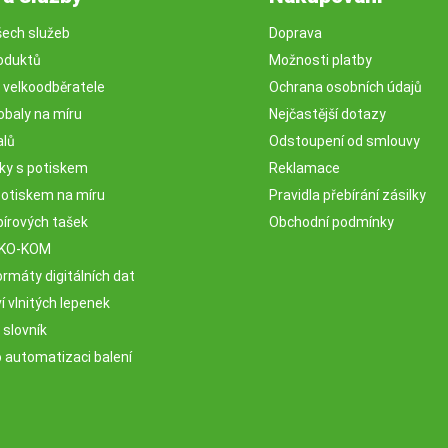
šech služeb
Doprava
oduktů
Možnosti platby
o velkoodběratele
Ochrana osobních údajů
obaly na míru
Nejčastější dotazy
alů
Odstoupení od smlouvy
sky s potiskem
Reklamace
potiskem na míru
Pravidla přebírání zásilky
pírových tašek
Obchodní podmínky
EKO-KOM
rmáty digitálních dat
 vlnitých lepenek
 slovník
o automatizaci balení