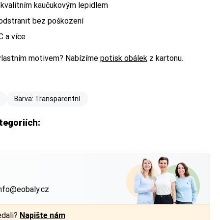
s kvalitním kaučukovým lepidlem
 odstranit bez poškození
°C a více
 vlastním motivem? Nabízíme
potisk obálek
z kartonu.
Barva: Transparentní
tegoriích:
?
nfo@eobaly.cz
edali?
Napište nám