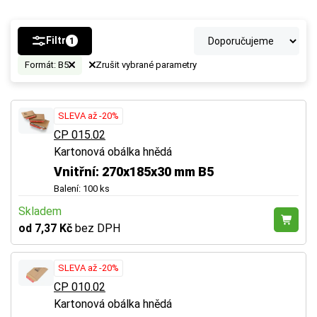
Filtr
1
Formát: B5
Zrušit vybrané parametry
SLEVA až -20%
CP 015.02
Kartonová obálka hnědá
Vnitřní: 270x185x30 mm B5
Balení: 100 ks
Skladem
od 7,37 Kč
bez DPH
SLEVA až -20%
CP 010.02
Kartonová obálka hnědá