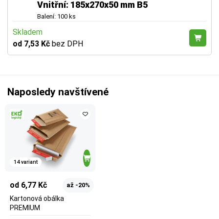
Vnitřní: 185x270x50 mm B5
Balení: 100 ks
Skladem
od 7,53 Kč
bez DPH
Naposledy navštívené
14 variant
od 6,77 Kč
až -20%
Kartonová obálka
PREMIUM