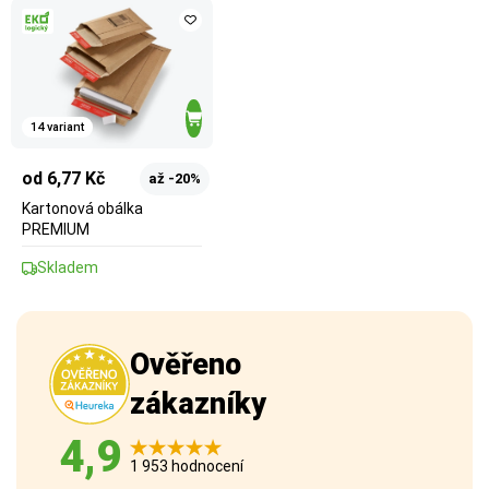
14 variant
od 6,77 Kč
až -20%
Kartonová obálka
PREMIUM
Skladem
Ověřeno
zákazníky
4,9
1 953 hodnocení