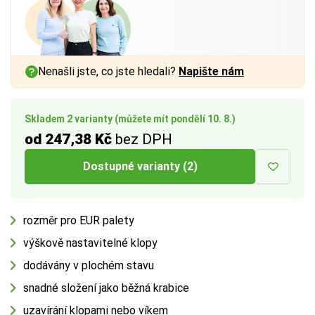
a vnitřním rozměrem až
1 cm
na každé straně.
Více tipů pro výběr správné krabice:
Nenašli jste, co jste hledali?
Napište nám
BUTTON:
Jak vybrat krabici
Skladem 2 varianty (můžete mít pondělí 10. 8.)
od 247,38 Kč
bez DPH
Dostupné varianty (2)
rozměr pro EUR palety
výškově nastavitelné klopy
dodávány v plochém stavu
snadné složení jako běžná krabice
uzavírání klopami nebo víkem