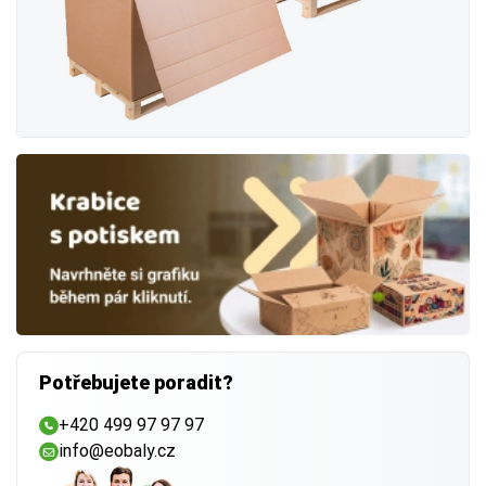
Š
= Šířka
V
= Výška
-> Vnější rozměr
(důležitý pro dopravu)
Zahrnuje
i tloušťku stěn krabice
. Důležitý při
výběru přepravce (např. Zásilkovna, Balíkovna) nebo
při skládání na paletu.
-> Vnitřní rozměr
(důležitý pro zboží)
Udává
využitelný prostor uvnitř krabice
. Vyberte
vždy o něco větší rozměr, než má váš produkt —
vznikne tak místo na výplň
Potřebujete poradit?
a ochranu.
+420 499 97 97 97
info@eobaly.cz
Tip
U vícevrstvé lepenky může být rozdíl mezi vnějším