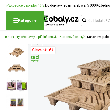
Expedice v pondělí 10.8.
Do dopravy zdarma zbývá: 5 000 Kč
Jedno
Rozměry
Délka
Šířka
Kategorie
Udává vnější půdo
Udává celkovou dé
Udává šířku pásky
Palety, přepravky a příslušenství
Kartonové palety
Kartonová palet
kontejnerový), což
požadavkům na bal
spoje a velikosti
Sleva až -6%