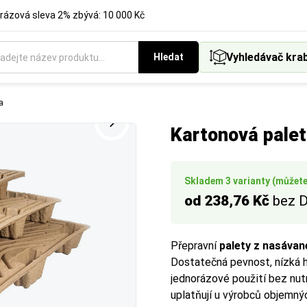
rázová sleva 2% zbývá: 10 000 Kč
Vyhledávač kra
Hledat
rysné rozměry palety v milimetrech a její formátový typ (např. 
lku materiálu v milimetrech. Vyberte si rozměr, který přesně o
 nebo materiálu v milimetrech. Vyberte si rozměr podle požado
a
 je klíčové pro plánování ložné plochy a přepravu.
ení nebo velikost podkladu.
 balených předmětů.
Kartonová pale
Skladem 3 varianty (můžete 
od 238,76 Kč
bez 
Přepravní
palety z nasáva
Dostatečná pevnost, nízká h
jednorázové použití bez nut
uplatňují u výrobců objemný