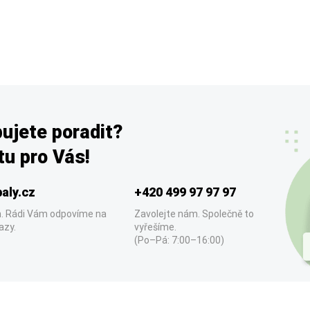
ujete poradit?
u pro Vás!
aly.cz
+420 499 97 97 97
. Rádi Vám odpovíme na
Zavolejte nám. Společně to
azy.
vyřešíme.
(Po–Pá: 7:00–16:00)