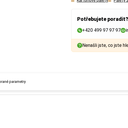
Kartonové palety
Palety 
Potřebujete poradit
+420 499 97 97 97
i
Nenašli jste, co jste hl
ybrané parametry