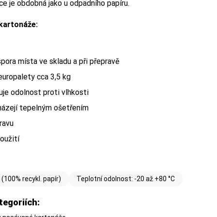
ace je obdobná jako u odpadního papíru.
kartonáže:
pora místa ve skladu a při přepravě
europalety cca 3,5 kg
uje odolnost proti vlhkosti
házejí tepelným ošetřením
ravu
oužití
(100% recykl. papír)
Teplotní odolnost: -20 až +80 °C
tegoriích: