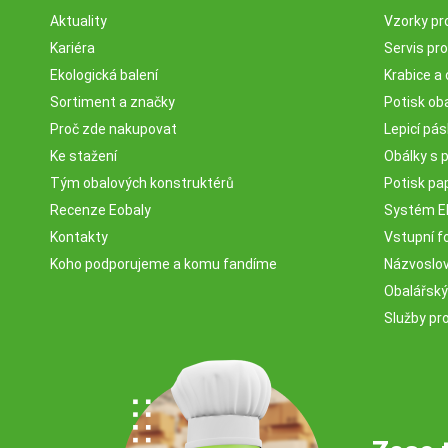
Aktuality
Vzorky pr
Kariéra
Servis pr
Ekologická balení
Krabice a 
Sortiment a značky
Potisk ob
Proč zde nakupovat
Lepicí pá
Ke stažení
Obálky s 
Tým obalových konstruktérů
Potisk pa
Recenze Eobaly
Systém 
Kontakty
Vstupní fo
Koho podporujeme a komu fandíme
Názvosloví
Obalářský
Služby pr