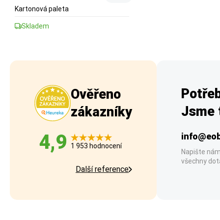
Kartonová paleta
Skladem
Potřeb
Ověřeno
Jsme t
zákazníky
4,9
info@eob
1 953 hodnocení
Napište nám
všechny dot
Další reference