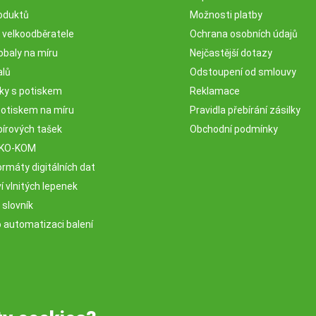
oduktů
Možnosti platby
o velkoodběratele
Ochrana osobních údajů
obaly na míru
Nejčastější dotazy
alů
Odstoupení od smlouvy
sky s potiskem
Reklamace
potiskem na míru
Pravidla přebírání zásilky
pírových tašek
Obchodní podmínky
EKO-KOM
rmáty digitálních dat
 vlnitých lepenek
 slovník
o automatizaci balení