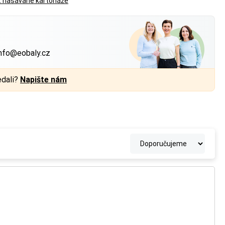
z nasávané kartonáže
?
nfo@eobaly.cz
edali?
Napište nám