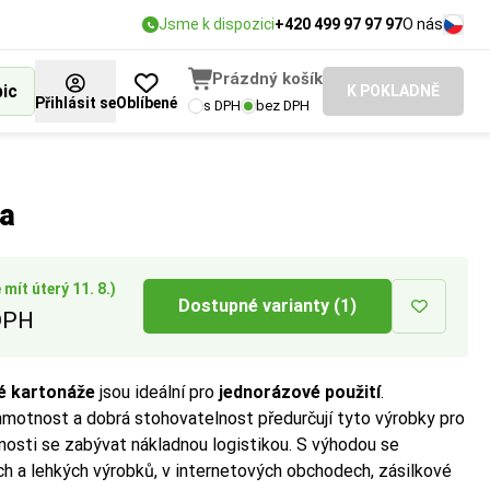
Jsme k dispozici
+420 499 97 97 97
O nás
Prázdný košík
bic
K POKLADNĚ
Přihlásit se
Oblíbené
s DPH
bez DPH
EUR, US nebo
dpovídá vašim
vané pevnosti
ta
mít úterý 11. 8.)
Dostupné varianty (1)
DPH
né kartonáže
jsou ideální pro
jednorázové použití
.
motnost a dobrá stohovatelnost předurčují tyto výrobky pro
nosti se zabývat nákladnou logistikou. S výhodou se
ch a lehkých výrobků, v internetových obchodech, zásilkové