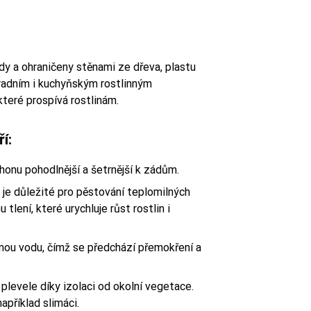
dy a ohraničeny stěnami ze dřeva, plastu
adním i kuchyňským rostlinným
teré prospívá rostlinám.
í:
honu pohodlnější a šetrnější k zádům.
je důležité pro pěstování teplomilných
tlení, které urychluje růst rostlin i
ou vodu, čímž se předchází přemokření a
levele díky izolaci od okolní vegetace.
apříklad slimáci.