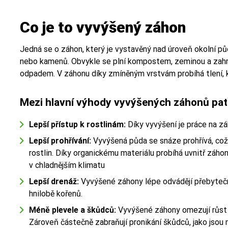
Co je to vyvýšený záhon
Jedná se o záhon, který je vystavěný nad úroveň okolní pů
nebo kamenů. Obvykle se plní kompostem, zeminou a zahr
odpadem. V záhonu díky zmíněným vrstvám probíhá tlení, k
Mezi hlavní výhody vyvýšených záhonů patř
Lepší přístup k rostlinám:
Díky vyvýšení je práce na zá
Lepší prohřívání:
Vyvýšená půda se snáze prohřívá, což 
rostlin. Díky organickému materiálu probíhá uvnitř záhonu 
v chladnějším klimatu
Lepší drenáž:
Vyvýšené záhony lépe odvádějí přebytečn
hnilobě kořenů.
Méně plevele a škůdců:
Vyvýšené záhony omezují růst p
Zároveň částečně zabraňují pronikání škůdců, jako jsou n