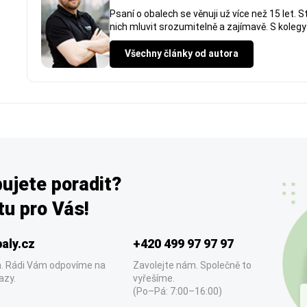
Psaní o obalech se věnuji už více než 15 let. 
nich mluvit srozumitelně a zajímavě. S kolegy 
Všechny články od autora
ujete poradit?
u pro Vás!
aly.cz
+420 499 97 97 97
. Rádi Vám odpovíme na
Zavolejte nám. Společně to
azy.
vyřešíme.
(Po–Pá: 7:00–16:00)