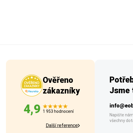
Potřeb
Ověřeno
Jsme t
zákazníky
4,9
info@eob
1 953 hodnocení
Napište nám
všechny dot
Další reference