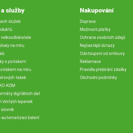
 a služby
Nakupování
šech služeb
Doprava
oduktů
Možnosti platby
o velkoodběratele
Ochrana osobních údajů
obaly na míru
Nejčastější dotazy
alů
Odstoupení od smlouvy
sky s potiskem
Reklamace
potiskem na míru
Pravidla přebírání zásilky
pírových tašek
Obchodní podmínky
EKO-KOM
rmáty digitálních dat
 vlnitých lepenek
 slovník
o automatizaci balení