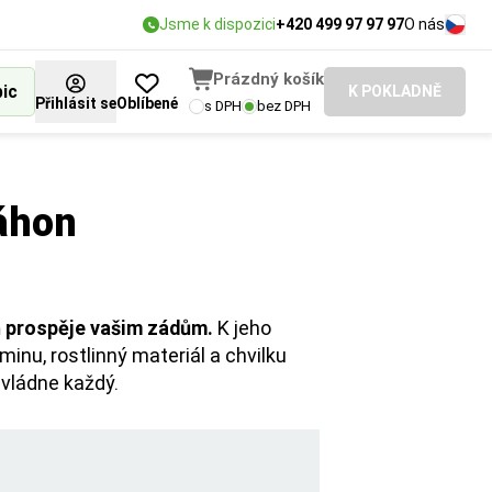
Jsme k dispozici
+420 499 97 97 97
O nás
Prázdný košík
bic
K POKLADNĚ
Přihlásit se
Oblíbené
s DPH
bez DPH
áhon
ň prospěje vašim zádům.
K jeho
nu, rostlinný materiál a chvilku
vládne každý.