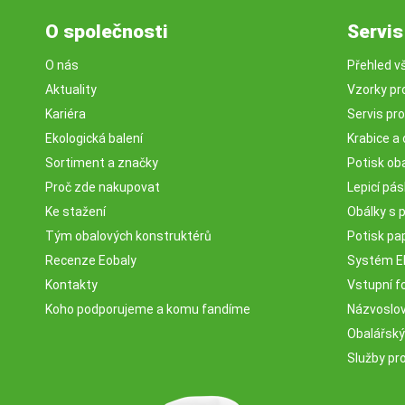
O společnosti
Servis
O nás
Přehled v
Aktuality
Vzorky pr
Kariéra
Servis pr
Ekologická balení
Krabice a 
Sortiment a značky
Potisk ob
Proč zde nakupovat
Lepicí pá
Ke stažení
Obálky s 
Tým obalových konstruktérů
Potisk pa
Recenze Eobaly
Systém 
Kontakty
Vstupní fo
Koho podporujeme a komu fandíme
Názvosloví
Obalářský
Služby pr