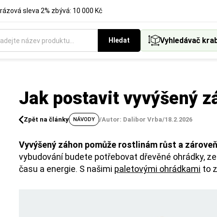
rázová sleva 2% zbývá: 10 000 Kč
Vyhledávač kra
Hledat
Jak postavit vyvýšený z
Zpět na články
/
Autor: Dalibor Vrba
/
18.2.2026
NÁVODY
Vyvýšený záhon pomůže rostlinám růst a zárove
vybudování budete potřebovat dřevěné ohrádky, zemi
času a energie. S našimi
paletovými ohrádkami
to z