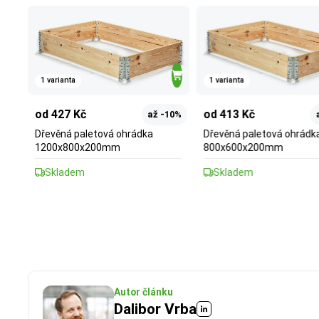
1 varianta
1 varianta
od 427 Kč
od 413 Kč
až -10%
Dřevěná paletová ohrádka
Dřevěná paletová ohrádk
1200x800x200mm
800x600x200mm
Skladem
Skladem
Autor článku
Dalibor Vrba