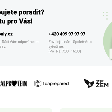
ujete poradit?
u pro Vás!
aly.cz
+420 499 97 97 97
. Rádi Vám odpovíme na
Zavolejte nám. Společně to
azy.
vyřešíme.
(Po–Pá: 7:00–16:00)