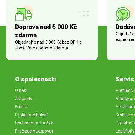
Doprava nad 5 000 Kč
Dodáv
Objednávky
zdarma
expedujem
Objednejte nad 5 000 Kč bez DPH a
zboží Vám dodáme zdarma.
O společnosti
Servis
O nás
Přehled v
Aktuality
Vzorky pr
Kariéra
Servis pr
Ekologická balení
Krabice a 
Sortiment a značky
Potisk ob
Proč zde nakupovat
Lepicí pá