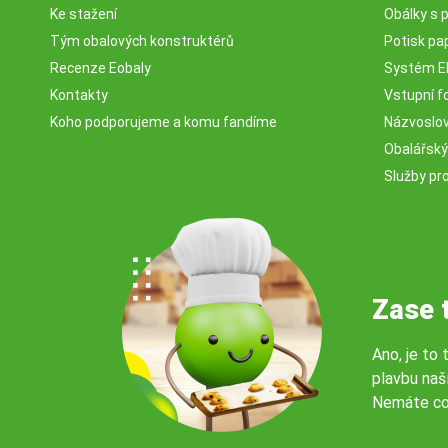
Ke stažení
Obálky s 
Tým obalových konstruktérů
Potisk pa
Recenze Eobaly
Systém 
Kontakty
Vstupní fo
Koho podporujeme a komu fandíme
Názvosloví
Obalářský
Služby pr
Zase 
Ano, je to 
plavbu naš
Nemáte co
© 2026 Servisbal Obaly s.r.o. Všechna práva vyhrazena.