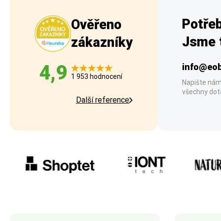
Potřeb
Ověřeno
Jsme t
zákazníky
4,9
info@eob
1 953 hodnocení
Napište nám
všechny dot
Další reference