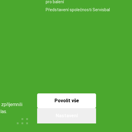
pro balení
Představení společnosti Servisbal
Povolit vše
 zpříjemnili
las.
Nastavení
Naše pobočky:
Obchodní podmínky
Ochrana osobníchů údajů