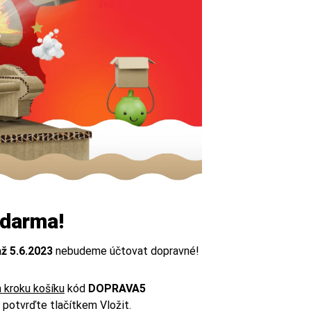
zdarma!
ž 5.6.2023
nebudeme účtovat dopravné!
m kroku košíku
kód
DOPRAVA5
 potvrďte tlačítkem Vložit.