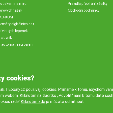
potiskem na míru
Pravidla přebírání zásilky
pírových tašek
Obchodní podmínky
EKO-KOM
rmáty digitálních dat
 vlnitých lepenek
 slovník
o automatizaci balení
ty cookies?
tak. I Eobaly.cz používají cookies. Primárně k tomu, abychom vám
ím webem. Kliknutím na tlačítko „Povolit“ nám k tomu dáte souh
okies rádi?
Kliknutím zde
je můžete odmítnout.