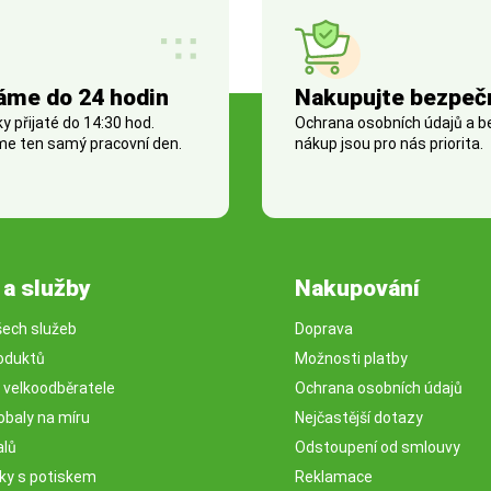
áme do 24 hodin
Nakupujte bezpeč
 přijaté do 14:30 hod.
Ochrana osobních údajů a 
e ten samý pracovní den.
nákup jsou pro nás priorita.
 a služby
Nakupování
šech služeb
Doprava
oduktů
Možnosti platby
o velkoodběratele
Ochrana osobních údajů
obaly na míru
Nejčastější dotazy
alů
Odstoupení od smlouvy
sky s potiskem
Reklamace