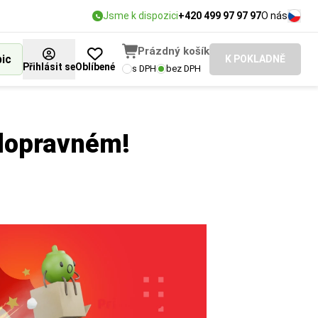
Jsme k dispozici
+420 499 97 97 97
O nás
Prázdný košík
bic
K POKLADNĚ
Přihlásit se
Oblíbené
s DPH
bez DPH
 dopravném!