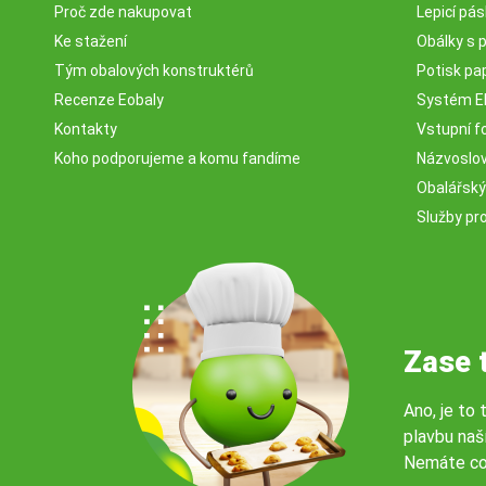
Proč zde nakupovat
Lepicí pá
Ke stažení
Obálky s 
Tým obalových konstruktérů
Potisk pa
Recenze Eobaly
Systém 
Kontakty
Vstupní fo
Koho podporujeme a komu fandíme
Názvosloví
Obalářský
Služby pr
Zase 
Ano, je to 
plavbu naš
Nemáte co