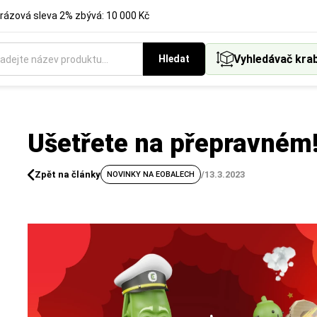
rázová sleva 2% zbývá: 10 000 Kč
Vyhledávač kra
Hledat
Ušetřete na přepravném
Zpět na články
/
13.3.2023
NOVINKY NA EOBALECH