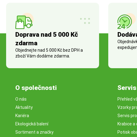
Doprava nad 5 000 Kč
Dodáv
Objednávky
zdarma
expedujem
Objednejte nad 5 000 Kč bez DPH a
zboží Vám dodáme zdarma.
O společnosti
Servis
O nás
Přehled v
Aktuality
Vzorky pr
Kariéra
Servis pr
Ekologická balení
Krabice a 
Sortiment a značky
Potisk ob