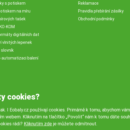
sky s potiskem
Reklamace
potiskem na míru
Pravidla přebírání zásilky
pírových tašek
Obchodní podmínky
EKO-KOM
rmáty digitálních dat
 vlnitých lepenek
 slovník
o automatizaci balení
ty cookies?
tak. I Eobaly.cz používají cookies. Primárně k tomu, abychom vám
ím webem. Kliknutím na tlačítko „Povolit“ nám k tomu dáte souh
okies rádi?
Kliknutím zde
je můžete odmítnout.