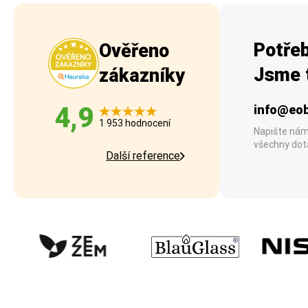
Potřeb
Ověřeno
Jsme t
zákazníky
4,9
info@eob
1 953 hodnocení
Napište nám
všechny dot
Další reference