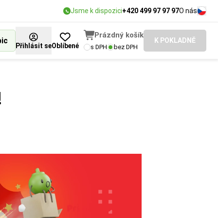
Jsme k dispozici
+420 499 97 97 97
O nás
Prázdný košík
bic
K POKLADNĚ
Přihlásit se
Oblíbené
s DPH
bez DPH
!