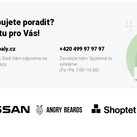
ujete poradit?
u pro Vás!
aly.cz
+420 499 97 97 97
. Rádi Vám odpovíme na
Zavolejte nám. Společně to
azy.
vyřešíme.
(Po–Pá: 7:00–16:00)