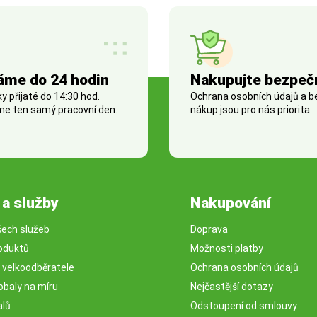
áme do 24 hodin
Nakupujte bezpeč
 přijaté do 14:30 hod.
Ochrana osobních údajů a 
e ten samý pracovní den.
nákup jsou pro nás priorita.
 a služby
Nakupování
šech služeb
Doprava
oduktů
Možnosti platby
o velkoodběratele
Ochrana osobních údajů
obaly na míru
Nejčastější dotazy
alů
Odstoupení od smlouvy