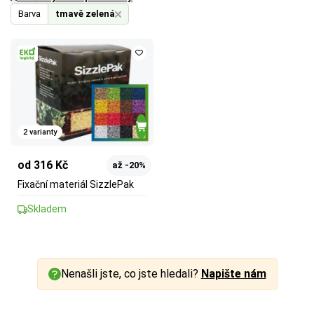
Barva
tmavě zelená
2 varianty
od 316 Kč
až -20%
Fixační materiál SizzlePak
Skladem
Nenašli jste, co jste hledali?
Napište nám