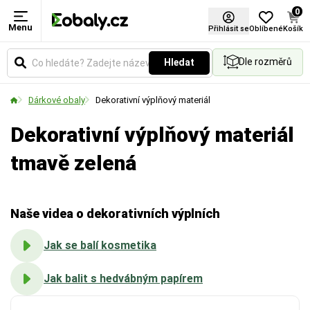
0
Menu
Barva
Materiál
Použití
Certifikace FSC®
Přihlásit se
Oblíbené
Košík
Dle rozměrů
Hledat
Vyberte si barevné provedení obalů a balicích
Zvolte typ materiálu podle požadované pevnosti,
Určuje způsob aplikace fólie. Vyberte si variantu
materiálů podle vašich preferencí.
vzhledu nebo ekologických vlastností obalu.
pro ruční balení, nebo pro použití v balicích strojích.
Dárkové obaly
Dekorativní výplňový materiál
Dekorativní výplňový materiál
tmavě zelená
Naše videa o dekorativních výplních
Jak se balí kosmetika
Jak balit s hedvábným papírem