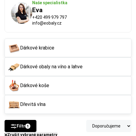
Naše specialistka
Eva
+420 499 979 797
info@eobaly.cz
Dárkové krabice
Dárkové obaly na víno a lahve
FSC®
 (Forest Stewardship Council) zaručuje, že 
použitý papír nebo karton pochází z odpovědně a 
udržitelně spravovaných lesů. Výrobky s tímto 
Dárkové koše
označením podporují šetrné hospodaření 
s přírodními zdroji.
Dřevitá vlna
Více o ekologických certifikátech
Filtr
1
Zrušit vybrané parametry