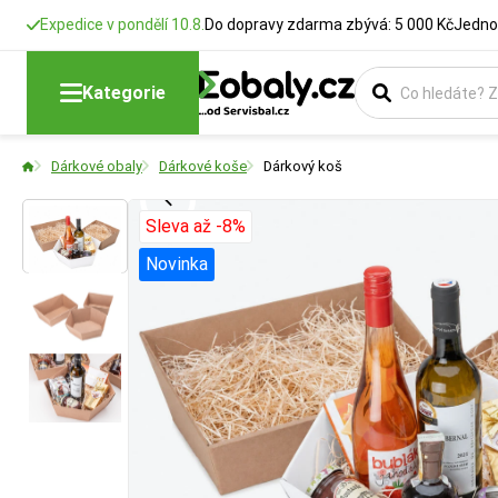
Expedice v pondělí 10.8.
Do dopravy zdarma zbývá: 5 000 Kč
Jedno
Barva
Materiál
Kategorie
Vyberte si barevn
Zvolte typ materi
Dárkové obaly
Dárkové koše
Dárkový koš
Sleva až -8%
Novinka