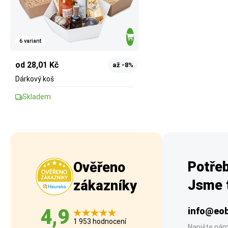
6 variant
od 28,01 Kč
až -8%
Dárkový koš
Skladem
Potřeb
Ověřeno
Jsme t
zákazníky
4,9
info@eob
1 953 hodnocení
Napište nám