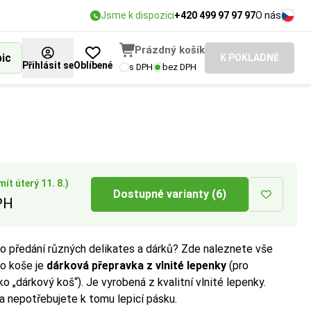
Jsme k dispozici
+420 499 97 97 97
O nás
Prázdný košík
bic
K POKLADNĚ
Přihlásit se
Oblíbené
s DPH
bez DPH
ností obalu.
ít úterý 11. 8.)
Dostupné varianty (6)
PH
o předání různých delikates a dárků? Zde naleznete vše
ho koše je
dárková přepravka z vlnité lepenky
(pro
o „dárkový koš“). Je vyrobená z kvalitní vlnité lepenky.
a nepotřebujete k tomu lepicí pásku.