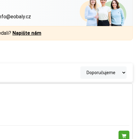
?
nfo@eobaly.cz
edali?
Napište nám