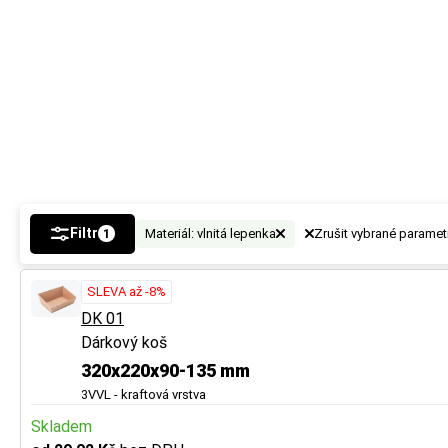
Filtr
Materiál: vlnitá lepenka
Zrušit vybrané paramet
1
SLEVA až -8%
DK 01
Dárkový koš
320x220x90-135 mm
3VVL - kraftová vrstva
Skladem