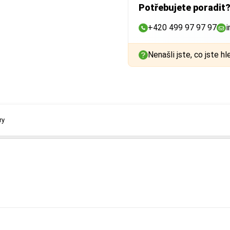
Potřebujete poradit
+420 499 97 97 97
i
Nenašli jste, co jste hl
ry