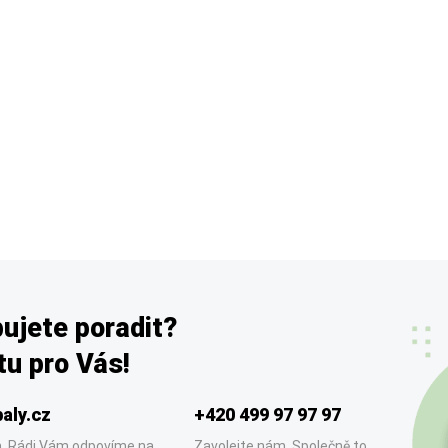
ujete poradit?
u pro Vás!
aly.cz
+420 499 97 97 97
. Rádi Vám odpovíme na
Zavolejte nám. Společně to