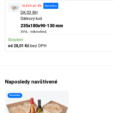
SLEVA až -8%
Novinka
DK 03 BH
Dárkový koš
235x180x90-130 mm
3VVL - mikrovlnná
Skladem
od 28,01 Kč
bez DPH
Naposledy navštívené
Novinka