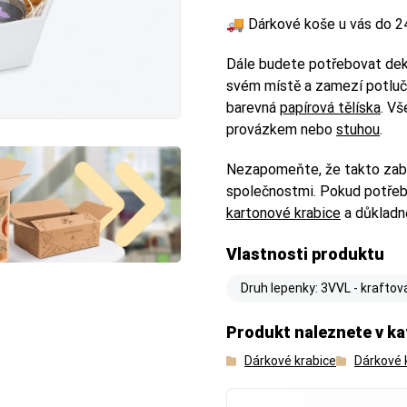
🚚 Dárkové koše u vás do 2
Dále budete potřebovat dekor
svém místě a zamezí potluč
barevná
papírová tělíska
. Vš
provázkem nebo
stuhou
.
Nezapomeňte, že takto zaba
společnostmi. Pokud potřebuj
kartonové krabice
a důkladn
Vlastnosti produktu
Druh lepenky: 3VVL - kraftov
Produkt naleznete v ka
Dárkové krabice
Dárkové 