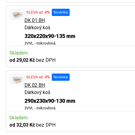
SLEVA až -8%
Novinka
DK 01 BH
Dárkový koš
320x220x90-135 mm
3VVL - mikrovlnná
Skladem
od 29,02 Kč
bez DPH
SLEVA až -8%
Novinka
DK 02 BH
Dárkový koš
290x230x90-130 mm
3VVL - mikrovlnná
Skladem
od 32,03 Kč
bez DPH