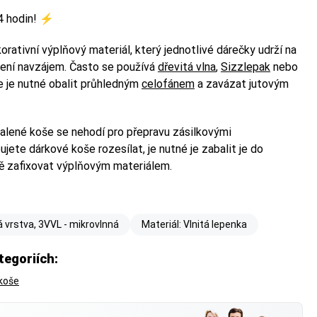
4 hodin! ⚡️
ativní výplňový materiál, který jednotlivé dárečky udrží na
ení navzájem. Často se používá
dřevitá vlna
,
Sizzlepak
nebo
e je nutné obalit průhledným
celofánem
a zavázat jutovým
lené koše se nehodí pro přepravu zásilkovými
ete dárkové koše rozesílat, je nutné je zabalit je do
ě zafixovat výplňovým materiálem.
á vrstva, 3VVL - mikrovlnná
Materiál: Vlnitá lepenka
tegoriích:
koše