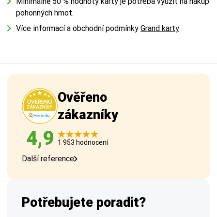
Minimálně 50 % hodnoty karty je potřeba využít na nákup
pohonných hmot.
Více informací a obchodní podmínky
Grand kart
y
Ověřeno
zákazníky
4,9
1 953 hodnocení
Další reference
Potřebujete poradit?