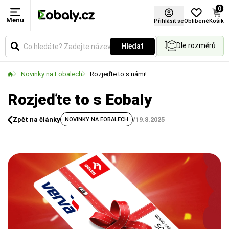
0
Menu
Přihlásit se
Oblíbené
Košík
Dle rozměrů
Hledat
Novinky na Eobalech
Rozjeďte to s námi!
Rozjeďte to s Eobaly
Zpět na články
/
19.8.2025
NOVINKY NA EOBALECH