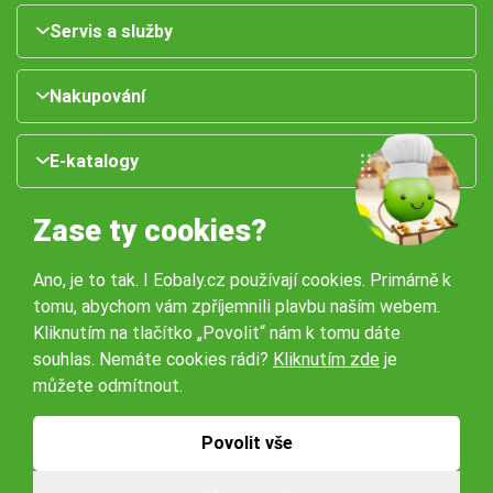
Servis a služby
Nakupování
E-katalogy
Zase ty cookies?
Ano, je to tak. I Eobaly.cz používají cookies. Primárně k
tomu, abychom vám zpříjemnili plavbu naším webem.
Kliknutím na tlačítko „Povolit“ nám k tomu dáte
souhlas. Nemáte cookies rádi?
Kliknutím zde
je
Naše pobočky:
můžete odmítnout.
Obchodní podmínky
Ochrana osobníchů údajů
Povolit vše