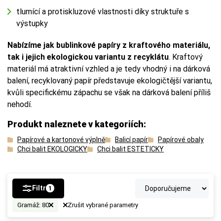
tlumící a protiskluzové vlastnosti díky struktuře s
výstupky
Nabízíme jak bublinkové papíry z kraftového materiálu,
tak i jejich ekologickou variantu z recyklátu
. Kraftový
materiál má atraktivní vzhled a je tedy vhodný i na dárková
balení, recyklovaný papír představuje ekologičtější variantu,
kvůli specifickému zápachu se však na dárková balení příliš
nehodí.
Produkt naleznete v kategoriích:
Papírové a kartonové výplně
Balicí papír
Papírové obaly
Chci balit EKOLOGICKY
Chci balit ESTETICKY
Filtr
1
Gramáž: 80
Zrušit vybrané parametry