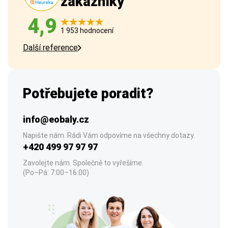
zákazníky
4,9
1 953 hodnocení
Další reference
Potřebujete poradit?
info@eobaly.cz
Napište nám. Rádi Vám odpovíme na všechny dotazy.
+420 499 97 97 97
Zavolejte nám. Společně to vyřešíme.
(Po–Pá: 7:00–16:00)