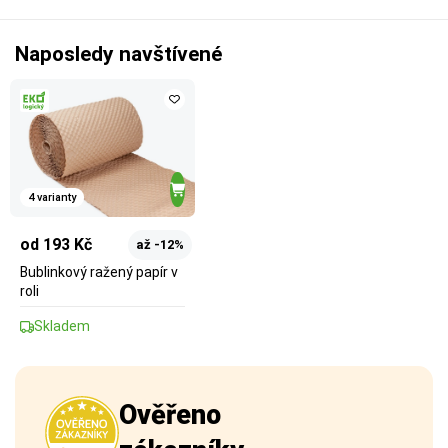
Naposledy navštívené
4 varianty
od 193 Kč
až -12%
Bublinkový ražený papír v
roli
Skladem
Ověřeno