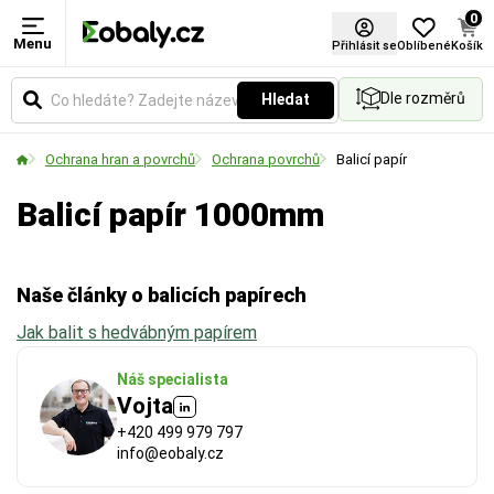
0
Menu
Šířka role (mm)
Návin (m)
Certifikace FSC®
Přihlásit se
Oblíbené
Košík
Dle rozměrů
Hledat
Udává celkovou šířku role v milimetrech. Vyberte si
Udává celkovou délku materiálu namotaného na
rozměr podle velikosti balených předmětů nebo
jedné roli v metrech.
Ochrana hran a povrchů
Ochrana povrchů
Balicí papír
palet.
Balicí papír 1000mm
Naše články o balicích papírech
Jak balit s hedvábným papírem
Náš specialista
Vojta
+420 499 979 797
info@eobaly.cz