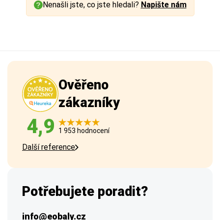
Nenašli jste, co jste hledali?
Napište nám
Ověřeno
zákazníky
4,9
1 953 hodnocení
Další reference
Potřebujete poradit?
info@eobaly.cz