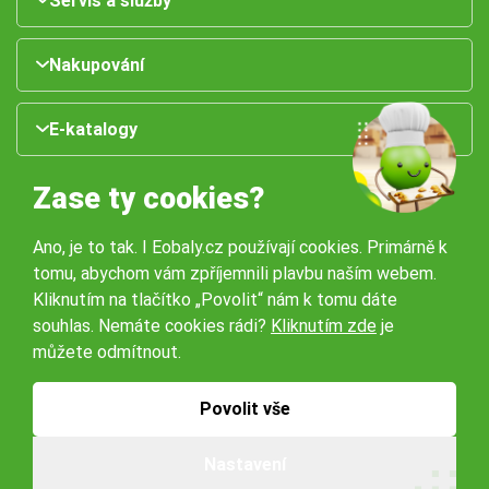
Servis a služby
Nakupování
E-katalogy
Zase ty cookies?
Ano, je to tak. I Eobaly.cz používají cookies. Primárně k
tomu, abychom vám zpříjemnili plavbu naším webem.
Kliknutím na tlačítko „Povolit“ nám k tomu dáte
souhlas. Nemáte cookies rádi?
Kliknutím zde
je
Naše pobočky:
můžete odmítnout.
Obchodní podmínky
Ochrana osobníchů údajů
Povolit vše
Nastavení
© 2026 Servisbal Obaly s.r.o. Všechna práva vyhrazena.