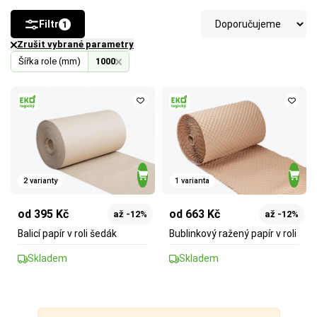
Filtr
1
Zrušit vybrané parametry
Šířka role (mm)
1000
FSC®
 (Forest Stewardship Council) zaručuje, že 
použitý papír nebo karton pochází z odpovědně a 
2 varianty
1 varianta
udržitelně spravovaných lesů. Výrobky s tímto 
označením podporují šetrné hospodaření 
od 395 Kč
od 663 Kč
až -12%
až -12%
s přírodními zdroji.
Balicí papír v roli šedák
Bublinkový ražený papír v roli
Skladem
Skladem
Více o ekologických certifikátech