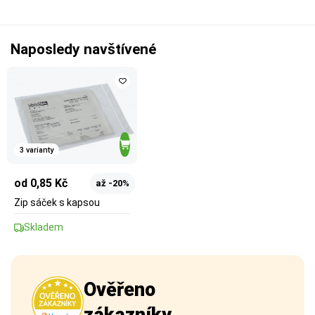
Naposledy navštívené
3 varianty
od 0,85 Kč
až -20%
Zip sáček s kapsou
Skladem
Ověřeno