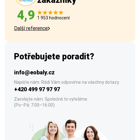
zákazníky
4,9
1 953 hodnocení
Další reference
Potřebujete poradit?
info@eobaly.cz
Napište nám. Rádi Vám odpovíme na všechny dotazy.
+420 499 97 97 97
Zavolejte nám. Společně to vyřešíme.
(Po–Pá: 7:00–16:00)