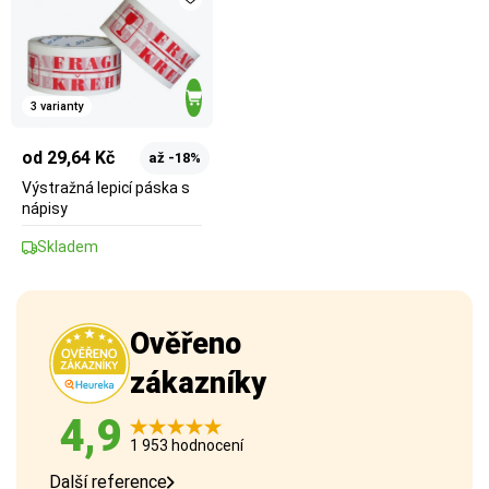
3 varianty
od 29,64 Kč
až -18%
Výstražná lepicí páska s
nápisy
Skladem
Ověřeno
zákazníky
4,9
1 953 hodnocení
Další reference