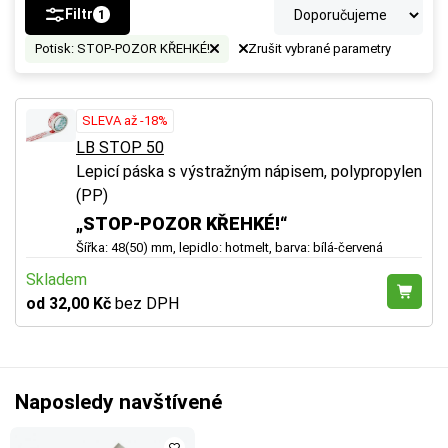
Filtr
1
Potisk: STOP-POZOR KŘEHKÉ!
Zrušit vybrané parametry
SLEVA až -18%
LB STOP 50
Lepicí páska s výstražným nápisem, polypropylen
(PP)
„STOP-POZOR KŘEHKÉ!“
Šířka: 48(50) mm, lepidlo: hotmelt, barva: bílá-červená
Skladem
od 32,00 Kč
bez DPH
Naposledy navštívené