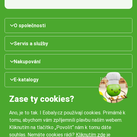
O společnosti
Servis a služby
Nakupování
E-katalogy
Zase ty cookies?
Ano, je to tak. I Eobaly.cz používají cookies. Primárně k
tomu, abychom vám zpříjemnili plavbu naším webem.
Kliknutím na tlačítko „Povolit“ nám k tomu dáte
souhlas. Nemáte cookies rádi?
Kliknutím zde
je
Naše pobočky: