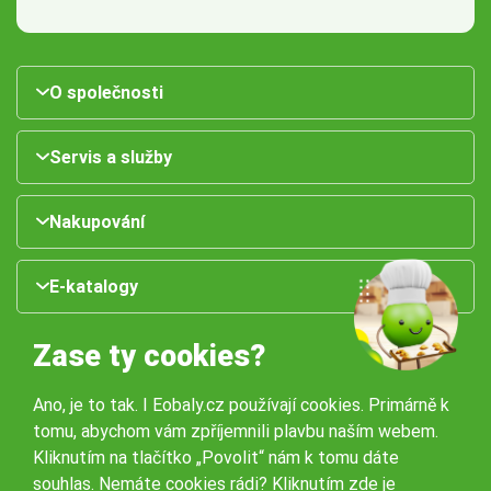
O společnosti
Servis a služby
Nakupování
E-katalogy
Zase ty cookies?
Ano, je to tak. I Eobaly.cz používají cookies. Primárně k
tomu, abychom vám zpříjemnili plavbu naším webem.
Kliknutím na tlačítko „Povolit“ nám k tomu dáte
souhlas. Nemáte cookies rádi?
Kliknutím zde
je
Naše pobočky: