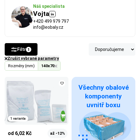
Náš specialista
Vojta
+420 499 979 797
info@eobaly.cz
Filtr
1
Zrušit vybrané parametry
Rozměry (mm)
140x70
Všechny obalové
komponenty
uvnitř boxu
1 varianta
od 6,02 Kč
až -12%