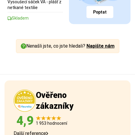
Vysoušecí sáček VA - plášť z
netkané textilie
Poptat
Skladem
Nenašli jste, co jste hledali?
Napište nám
Ověřeno
zákazníky
4,9
1 953 hodnocení
Další reference