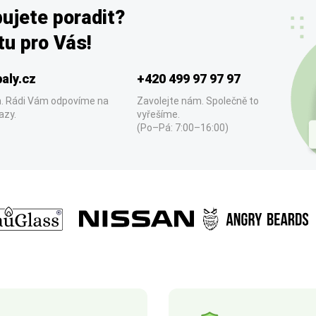
ujete poradit?
u pro Vás!
aly.cz
+420 499 97 97 97
. Rádi Vám odpovíme na
Zavolejte nám. Společně to
azy.
vyřešíme.
(Po–Pá: 7:00–16:00)