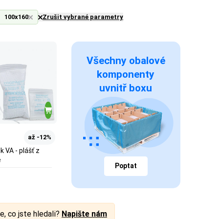
100x160
Zrušit vybrané parametry
Všechny obalové
komponenty
uvnitř boxu
až -12%
 VA - plášť z
e
Poptat
e, co jste hledali?
Napište nám