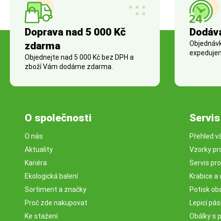
Doprava nad 5 000 Kč
Dodáv
Objednávky
zdarma
expedujem
Objednejte nad 5 000 Kč bez DPH a
zboží Vám dodáme zdarma.
O společnosti
Servis
O nás
Přehled v
Aktuality
Vzorky pr
Kariéra
Servis pr
Ekologická balení
Krabice a 
Sortiment a značky
Potisk ob
Proč zde nakupovat
Lepicí pá
Ke stažení
Obálky s 