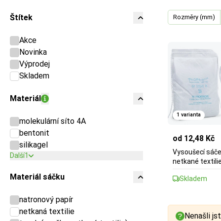
Štítek
Rozměry (mm)
Akce
Novinka
Výprodej
Skladem
Materiál
1 varianta
molekulární síto 4A
bentonit
od 12,48 Kč
silikagel
Vysoušecí sáček
Další
1
netkané textili
Materiál sáčku
Skladem
natronový papír
netkaná textilie
Nenašli jst