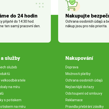
áme do 24 hodin
Nakupujte bezpeč
 přijaté do 14:30 hod.
Ochrana osobních údajů a 
e ten samý pracovní den.
nákup jsou pro nás priorita.
 a služby
Nakupování
šech služeb
Doprava
oduktů
Možnosti platby
o velkoodběratele
Ochrana osobních údajů
obaly na míru
Nejčastější dotazy
alů
Odstoupení od smlouvy
sky s potiskem
Reklamace
potiskem na míru
Pravidla přebírání zásilky