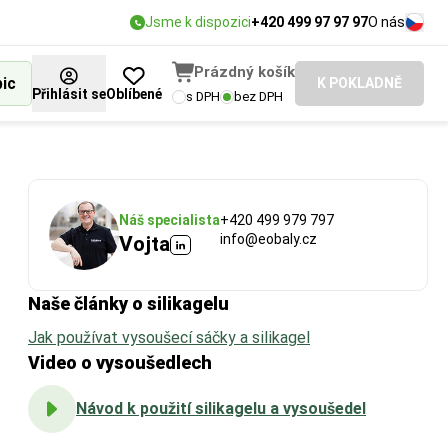
Jsme k dispozici
+420 499 97 97 97
O nás
Prázdný košík
bic
K POKLADNĚ
Přihlásit se
Oblíbené
s DPH
bez DPH
Náš specialista
+420 499 979 797
info@eobaly.cz
Vojta
Naše články o silikagelu
Jak používat vysoušecí sáčky a silikagel
Video o vysoušedlech
Návod k použití silikagelu a vysoušedel