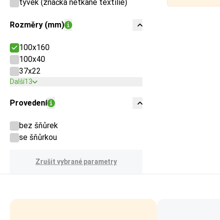
tyvek (značka netkané textilie)
Rozměry (mm)
100x160
100x40
37x22
Další
13
Provedení
bez šňůrek
se šňůrkou
Zrušit vybrané parametry