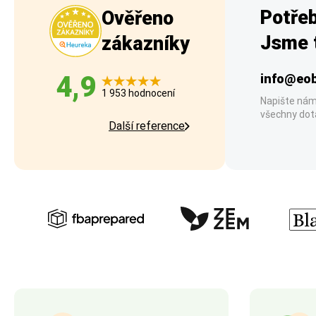
Potřeb
Ověřeno
Jsme t
zákazníky
4,9
info@eob
1 953 hodnocení
Napište nám
všechny dot
Další reference