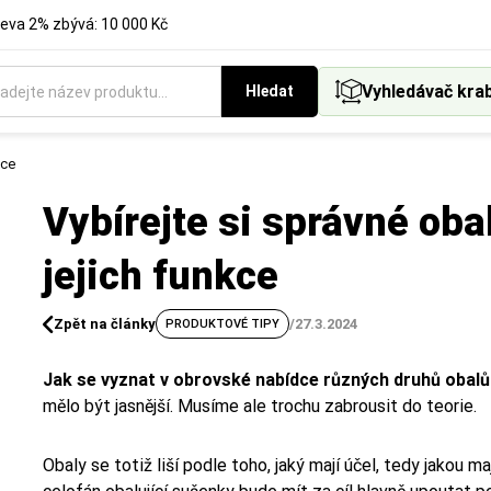
eva 2% zbývá: 10 000 Kč
Vyhledávač kra
Hledat
kce
Vybírejte si správné oba
jejich funkce
Zpět na články
/
27.3.2024
PRODUKTOVÉ TIPY
Jak se vyznat v obrovské nabídce různých druhů obal
mělo být jasnější. Musíme ale trochu zabrousit do teorie.
Obaly se totiž liší podle toho, jaký mají účel, tedy jakou m