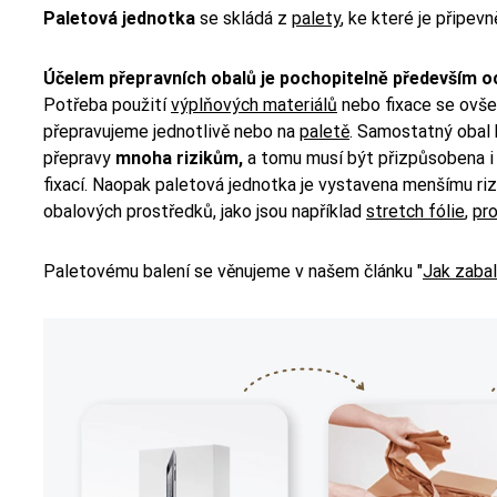
Paletová jednotka
se skládá z
palety
, ke které je připev
Účelem přepravních obalů je pochopitelně především 
Potřeba použití
výplňových materiálů
nebo fixace se ovšem
přepravujeme jednotlivě nebo na
paletě
. Samostatný obal
přepravy
mnoha rizikům,
a tomu musí být přizpůsobena i 
fixací. Naopak paletová jednotka je vystavena menšímu rizi
obalových prostředků, jako jsou například
stretch fólie
,
pr
Paletovému balení se věnujeme v našem článku "
Jak zabal