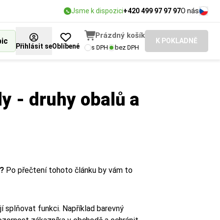
Jsme k dispozici
+420 499 97 97 97
O nás
Prázdný košík
bic
K POKLADNĚ
Přihlásit se
Oblíbené
s DPH
bez DPH
ly - druhy obalů a
ů?
Po přečtení tohoto článku by vám to
ají splňovat funkci. Například barevný