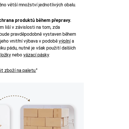
něno větší množství jednotlivých obalu.
ochrana produktů během přepravy.
 liší v závislosti na tom, zda
 bude pravděpodobně vystaven během
jeho vnitřní výbava v podobě
výplní
a
ku pádu, nutné je však použití dalších
oložky
nebo
vázací pásky
.
it zboží na paletu.
"