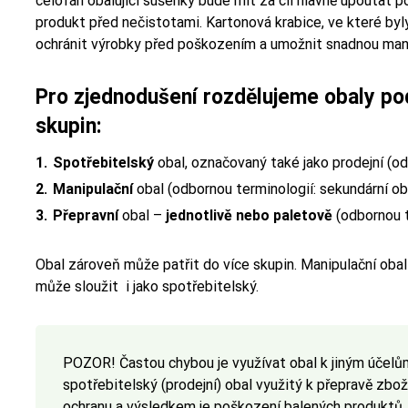
celofán obalující sušenky bude mít za cíl hlavně upoutat 
produkt před nečistotami. Kartonová krabice, ve které by
ochránit výrobky před poškozením a umožnit snadnou mani
Pro zjednodušení rozdělujeme obaly pod
skupin:
Spotřebitelský
obal, označovaný také jako prodejní (od
Manipulační
obal (odbornou terminologií: sekundární ob
Přepravní
obal –
jednotlivě nebo paletově
(odbornou te
Obal zároveň může patřit do více skupin. Manipulační obal
může sloužit i jako spotřebitelský.
POZOR! Častou chybou je využívat obal k jiným účelům
spotřebitelský (prodejní) obal využitý k přepravě zb
ochranu a výsledkem je poškození balených produktů.