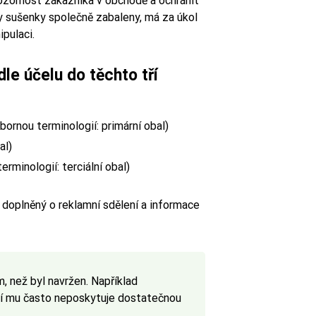
pozornost zákazníka v obchodě a ochránit
ly sušenky společně zabaleny, má za úkol
pulaci.
le účelu do těchto tří
bornou terminologií: primární obal)
al)
rminologií: terciální obal)
 doplněný o reklamní sdělení a informace
, než byl navržen. Například
oží mu často neposkytuje dostatečnou