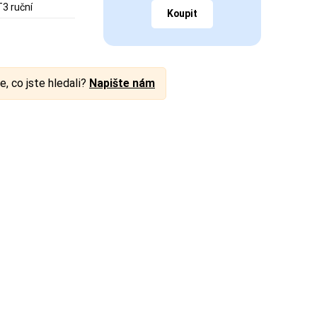
T3 ruční
Koupit
e, co jste hledali?
Napište nám