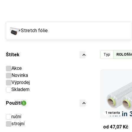
Stretch fólie
Štítek
Typ
ROLOfil
Akce
Novinka
Výprodej
Skladem
Použití
1 varianta
ruční
strojní
od 47,07 Kč