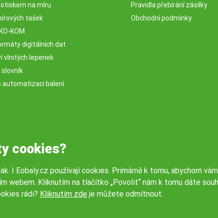
potiskem na míru
Pravidla přebírání zásilky
pírových tašek
Obchodní podmínky
EKO-KOM
rmáty digitálních dat
 vlnitých lepenek
 slovník
o automatizaci balení
ty cookies?
tak. I Eobaly.cz používají cookies. Primárně k tomu, abychom vám
ím webem. Kliknutím na tlačítko „Povolit“ nám k tomu dáte souh
okies rádi?
Kliknutím zde
je můžete odmítnout.