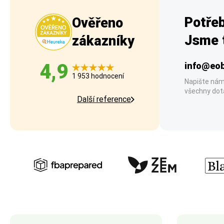
Potřeb
Ověřeno
Jsme t
zákazníky
4,9
info@eob
1 953 hodnocení
Napište nám
všechny dot
Další reference