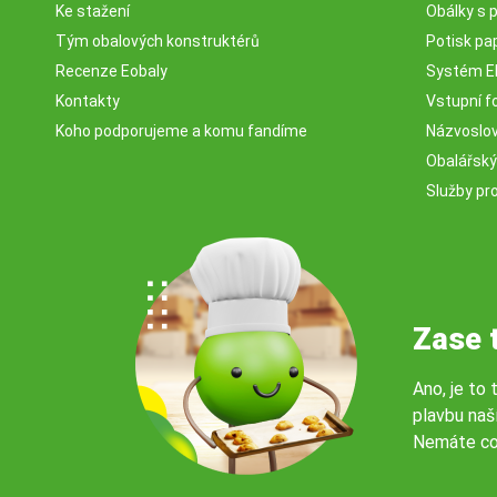
Ke stažení
Obálky s 
Tým obalových konstruktérů
Potisk pa
Recenze Eobaly
Systém 
Kontakty
Vstupní fo
Koho podporujeme a komu fandíme
Názvosloví
Obalářský
Služby pr
Zase 
Ano, je to 
plavbu naš
Nemáte co
© 2026 Servisbal Obaly s.r.o. Všechna práva vyhrazena.