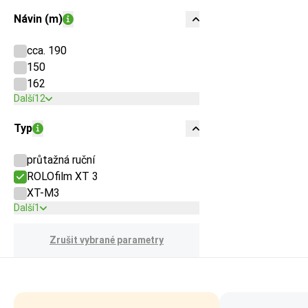
Návin (m)
cca. 190
150
162
Další
12
Typ
průtažná ruční
ROLOfilm XT 3
XT-M3
Další
1
Zrušit vybrané parametry