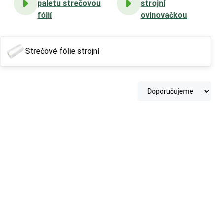
paletu strečovou
strojní
fólií
ovinovačkou
Strečové fólie strojní