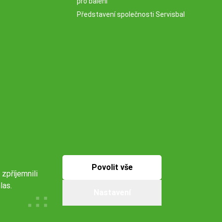
pro balení
Představení společnosti Servisbal
Povolit vše
 zpříjemnili
las.
Nastavení
Naše pobočky:
Obchodní podmínky
Ochrana osobníchů údajů