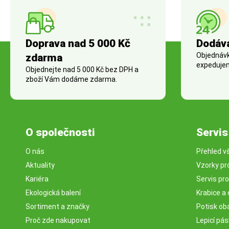
Doprava nad 5 000 Kč
Dodáv
Objednávky
zdarma
expedujem
Objednejte nad 5 000 Kč bez DPH a
zboží Vám dodáme zdarma.
O společnosti
Servis
O nás
Přehled v
Aktuality
Vzorky pr
Kariéra
Servis pr
Ekologická balení
Krabice a 
Sortiment a značky
Potisk ob
Proč zde nakupovat
Lepicí pá