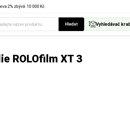
eva 2% zbývá: 10 000 Kč
Vyhledávač kra
Hledat
ólie ROLOfilm XT 3