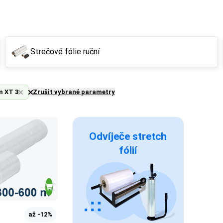
Strečové fólie ruční
m XT 3
Zrušit vybrané parametry
Odvíječe stretch
fólií
až -12%