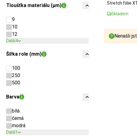
Stretch fólie X
Tloušťka materiálu (µm)
Skladem
9
10
12
Nenašli jst
Další
4
Šířka role (mm)
100
250
500
Barva
bílá
černá
modrá
Další
1