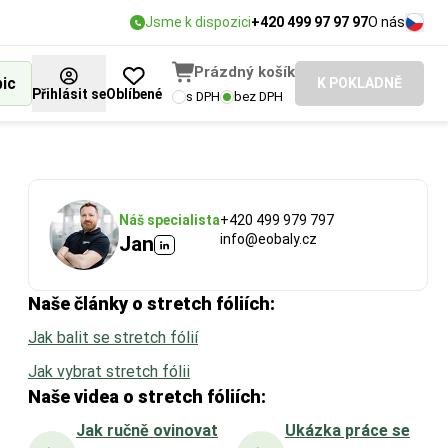
Jsme k dispozici
+420 499 97 97 97
O nás
Prázdný košík
bic
K POKLADNĚ
Přihlásit se
Oblíbené
s DPH
bez DPH
Náš specialista
+420 499 979 797
info@eobaly.cz
Jan
Naše články o stretch fóliích:
Jak balit se stretch fólií
Jak vybrat stretch fólii
Naše videa o stretch fóliích:
Jak ručně ovinovat
Ukázka práce se