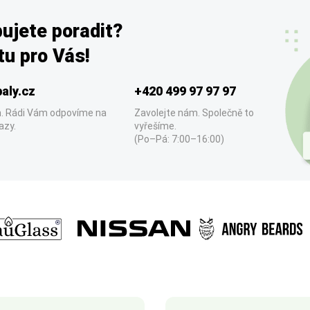
ujete poradit?
u pro Vás!
aly.cz
+420 499 97 97 97
. Rádi Vám odpovíme na
Zavolejte nám. Společně to
azy.
vyřešíme.
(Po–Pá: 7:00–16:00)