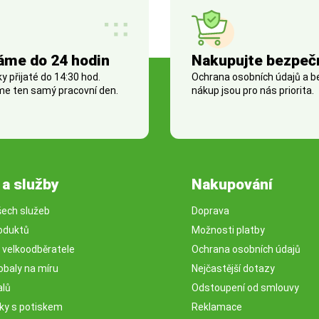
áme do 24 hodin
Nakupujte bezpeč
 přijaté do 14:30 hod.
Ochrana osobních údajů a 
e ten samý pracovní den.
nákup jsou pro nás priorita.
 a služby
Nakupování
šech služeb
Doprava
oduktů
Možnosti platby
o velkoodběratele
Ochrana osobních údajů
obaly na míru
Nejčastější dotazy
alů
Odstoupení od smlouvy
sky s potiskem
Reklamace