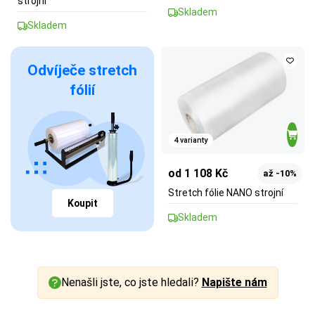
strojní
Skladem
Skladem
Odvíječe stretch
fólií
4 varianty
od 1 108 Kč
až -10%
Stretch fólie NANO strojní
Koupit
Skladem
Nenašli jste, co jste hledali?
Napište nám