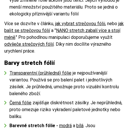
výše zmíněné fólie ačkoliv jsou tenčí. Jejich výhodou je
menší množství použitého materiálu. Proto se jedná o
ekologicky příznivější variantu fólií
Více se dozvíte v článku,
jak vybrat strečovou fólii
, nebo
jak
balit se strečovou fólií
a "
NANO stretch zabalí více a stojí
méně
." Pro pohodlnou manipulaci doporučujeme využít
odvíječe strečových fólií
. Díky nim docílíte výrazného
urychlení práce.
Barvy stretch fólií
Transparentní (průhledná) fólie
je nejpoužívanější
variantou. Používá se pro balení palet i jednotlivých
zásilek. Je průhledná, umožnuje proto vizuální kontrolu
baleného zboží.
Černá fólie
zajišťuje diskrétnost zásilky. Je neprůhledná,
proto omezuje riziko vykradení paletové jednotky nebo
balíku.
Barevné stretch fólie -
modrá
a
bílá
. Jsou