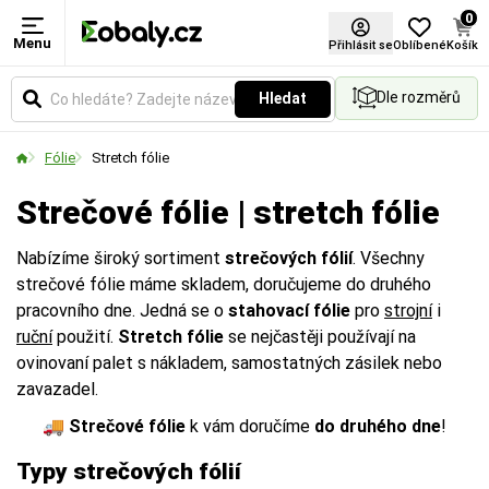
0
Menu
Použití
Tloušťka materiálu (µm)
Šířka role (mm)
Barva
Návin (m)
Typ
Přihlásit se
Oblíbené
Košík
Dle rozměrů
Hledat
Určuje způsob aplikace fólie. Vyberte si variantu
Udává sílu fólie v mikronech. Vyšší hodnota
Udává celkovou šířku role v milimetrech. Vyberte si
Vyberte si barevné provedení obalů a balicích
Udává celkovou délku materiálu namotaného na
Označuje konkrétní technologické provedení,
pro ruční balení, nebo pro použití v balicích strojích.
znamená větší pevnost a odolnost proti protržení.
rozměr podle velikosti balených předmětů nebo
materiálů podle vašich preferencí.
jedné roli v metrech.
produktovou řadu nebo způsob aplikace daného
Fólie
Stretch fólie
palet.
materiálu.
Strečové fólie | stretch fólie
Nabízíme široký sortiment
strečových fólií
. Všechny
strečové fólie máme skladem, doručujeme do druhého
pracovního dne. Jedná se o
stahovací fólie
pro
strojní
i
ruční
použití.
Stretch fólie
se nejčastěji používají na
ovinovaní palet s nákladem, samostatných zásilek nebo
zavazadel.
🚚
Strečové fólie
k vám doručíme
do druhého dne
!
Typy strečových fólií