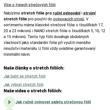
Více o typech strečových fólií
Nabízíme
stretch fólie pro
ruční ovinování
i
strojní
stretch fólie
pro použití do
ovinovacích strojů
. V
sortimentu máme klasické strečové fólie o tloušťkách 17,
20 a 23 mikronů i NANO stretch fólie o tloušťkách 5, 10, 12
a 15 mikronů. Tento typ fólií dosahuje obdobných
vlastností jako standardní fólie při využití menšího
množství materiálu. U fólií vždy uvádíme garantovaný
minimální návin.
Naše články o stretch fóliích:
Jak balit se stretch fólií
Jak vybrat stretch fólii
Naše videa o stretch fóliích:
Jak ručně ovinovat paletu strečovou fólií