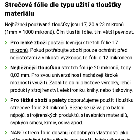
Strečové fólie dle typu užití a tloušťky
materiálu
Nejběžněji používané tloušťky jsou 17, 20 a 23 mikronů
(1mm = 1000 mikronů). Čím tlustší fólie, tím větší pevnost.
Pro lehké zboží
postačí levnější
stretch fólie 17
mikronů
. Pokud potřebujte zboží pouze ochránit před
nečistotami a vlhkostí vyzkoušejte fólii o 12 mikronech
Nejběžnější tloušťkou
stretch fólií je 20 mikronů
, tedy
0,02 mm. Pro svou univerzálnost nacházejí široké
možnosti využití. Zabalíte do ní plastové výrobky, lehčí
produkty strojírenství, elektroniku, knihy, nebo tiskoviny.
Pro těžké zboží
a
palety
doporučujeme použít tloušťku
strečové fólie 23 mikronů
. Běžně se užívá pro balení
nápojů, strojírenských produktů, stavebních materiálů,
sypkých směsí, krmiv, osiva apod.
NANO strech fólie
dosahují obdobných vlastností jako