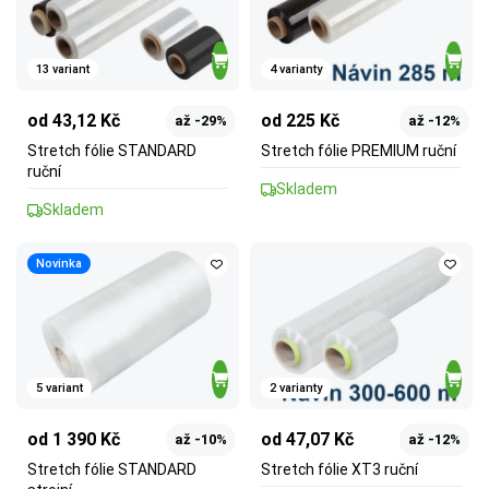
13 variant
4 varianty
od 43,12 Kč
od 225 Kč
až -29%
až -12%
Stretch fólie STANDARD
Stretch fólie PREMIUM ruční
ruční
Skladem
Skladem
Novinka
5 variant
2 varianty
od 1 390 Kč
od 47,07 Kč
až -10%
až -12%
Stretch fólie STANDARD
Stretch fólie XT3 ruční