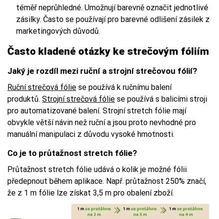
téměř neprůhledné. Umožnují barevně označit jednotlivé
zásilky. Často se používají pro barevné odlišení zásilek z
marketingových důvodů.
Často kladené otázky ke strečovým fóliím
Jaký je rozdíl mezi ruční a strojní strečovou fólií?
Ruční strečová fólie
se používá k ručnímu balení
produktů.
Strojní strečová fólie
se používá s balicími stroji
pro automatizované balení. Strojní stretch fólie mají
obvykle větší návin než ruční a jsou proto nevhodné pro
manuální manipulaci z důvodu vysoké hmotnosti.
Co je to průtažnost stretch fólie?
Průtažnost stretch fólie udává o kolik je možné fólii
předepnout během aplikace. Např. průtažnost 250% značí,
že z 1 m fólie lze získat 3,5 m pro obalení zboží.