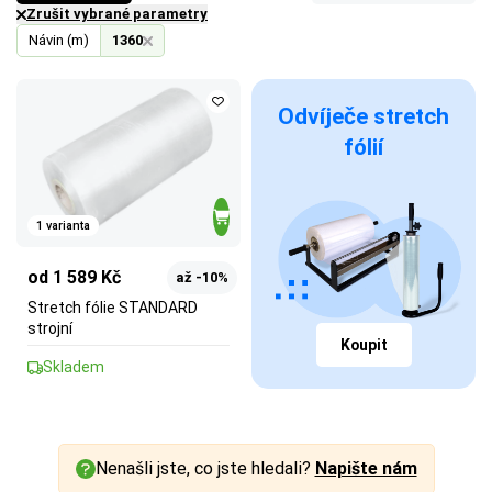
Zrušit vybrané parametry
Návin (m)
1360
Odvíječe stretch
fólií
1 varianta
od 1 589 Kč
až -10%
Stretch fólie STANDARD
strojní
Koupit
Skladem
Nenašli jste, co jste hledali?
Napište nám