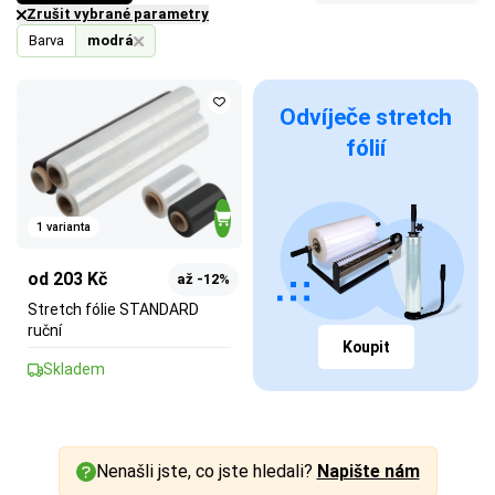
Zrušit vybrané parametry
Barva
modrá
Odvíječe stretch
fólií
1 varianta
od 203 Kč
až -12%
Stretch fólie STANDARD
ruční
Koupit
Skladem
Nenašli jste, co jste hledali?
Napište nám