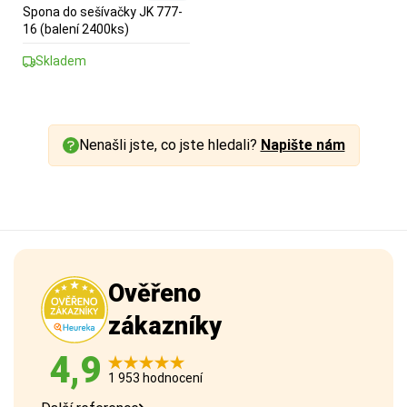
Spona do sešívačky JK 777-
16 (balení 2400ks)
Skladem
Nenašli jste, co jste hledali?
Napište nám
Ověřeno
zákazníky
4,9
1 953 hodnocení