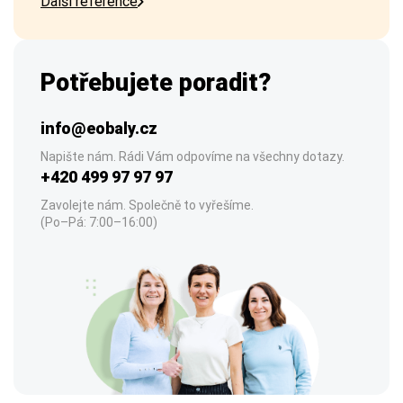
Další reference
Potřebujete poradit?
info@eobaly.cz
Napište nám. Rádi Vám odpovíme na všechny dotazy.
+420 499 97 97 97
Zavolejte nám. Společně to vyřešíme.
(Po–Pá: 7:00–16:00)