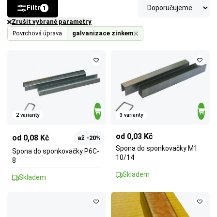
Filtr
1
Zrušit vybrané parametry
Povrchová úprava
galvanizace zinkem
2 varianty
3 varianty
od 0,03 Kč
od 0,08 Kč
až -20%
Spona do sponkovačky M1
Spona do sponkovačky P6C-
10/14
8
Skladem
Skladem