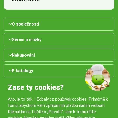
O společnosti
Servis a služby
Nakupování
E-katalogy
Zase ty cookies?
Ano, je to tak. I Eobaly.cz používají cookies. Primárně k
tomu, abychom vám zpříjemnili plavbu naším webem.
Kliknutím na tlačítko „Povolit“ nám k tomu dáte
Naše pobočky: