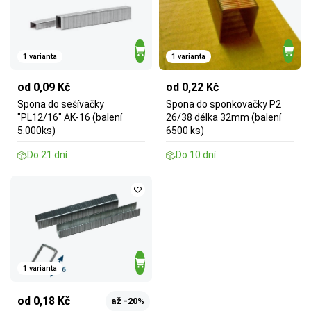
1 varianta
1 varianta
od 0,09 Kč
od 0,22 Kč
Spona do sešívačky
Spona do sponkovačky P2
"PL12/16" AK-16 (balení
26/38 délka 32mm (balení
5.000ks)
6500 ks)
Do 21 dní
Do 10 dní
1 varianta
od 0,18 Kč
až -20%