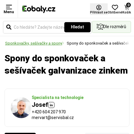
0
Menu
Použití
Přihlásit se
Oblíbené
Košík
Dle rozměrů
Hledat
Určuje způsob aplikace fólie. Vyberte si variantu
pro ruční balení, nebo pro použití v balicích strojích.
í
Sponkovačky, sešívačky a spony
Spony do sponkovaček a sešívaček
Spony do sponkovaček a
sešívaček galvanizace zinkem
Specialista na technologie
Josef
+420 604 207 970
mervart@servisbal.cz