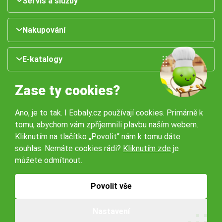
Servis a služby
Nakupování
E-katalogy
Zase ty cookies?
Ano, je to tak. I Eobaly.cz používají cookies. Primárně k
tomu, abychom vám zpříjemnili plavbu naším webem.
Kliknutím na tlačítko „Povolit“ nám k tomu dáte
souhlas. Nemáte cookies rádi?
Kliknutím zde
je
Naše pobočky:
můžete odmítnout.
Obchodní podmínky
Ochrana osobníchů údajů
Povolit vše
Nastavení
© 2026 Servisbal Obaly s.r.o. Všechna práva vyhrazena.