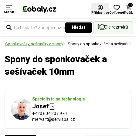
0
Menu
Použití
Přihlásit se
Oblíbené
Košík
Dle rozměrů
Hledat
Určuje způsob aplikace fólie. Vyberte si variantu
pro ruční balení, nebo pro použití v balicích strojích.
í
Sponkovačky, sešívačky a spony
Spony do sponkovaček a sešívaček
Spony do sponkovaček a
sešívaček 10mm
Specialista na technologie
Josef
+420 604 207 970
mervart@servisbal.cz