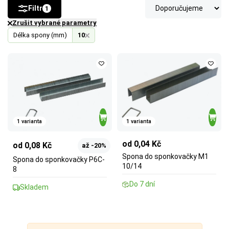
Filtr
1
Zrušit vybrané parametry
Délka spony (mm)
10
1 varianta
1 varianta
od 0,04 Kč
od 0,08 Kč
až -20%
Spona do sponkovačky M1
Spona do sponkovačky P6C-
10/14
8
Do 7 dní
Skladem