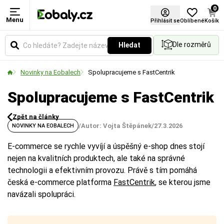
0
Menu
Přihlásit se
Oblíbené
Košík
Dle rozměrů
Hledat
Novinky na Eobalech
Spolupracujeme s FastCentrik
Spolupracujeme s FastCentrik
Zpět na články
/
Autor: Vojta Štěpánek
/
27.3.2026
NOVINKY NA EOBALECH
E-commerce se rychle vyvíjí a úspěšný e-shop dnes stojí
nejen na kvalitních produktech, ale také na správné
technologii a efektivním provozu. Právě s tím pomáhá
česká e-commerce platforma
FastCentrik
, se kterou jsme
navázali spolupráci.