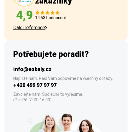
zákazníky
4,9
1 953 hodnocení
Další reference
Potřebujete poradit?
info@eobaly.cz
Napište nám. Rádi Vám odpovíme na všechny dotazy.
+420 499 97 97 97
Zavolejte nám. Společně to vyřešíme.
(Po–Pá: 7:00–16:00)