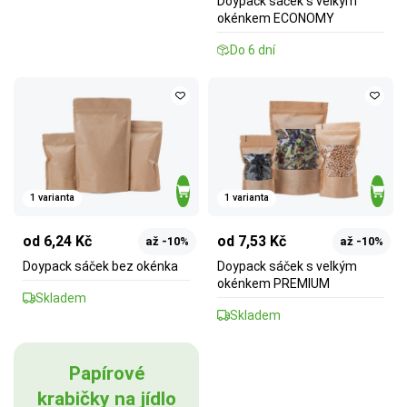
Doypack sáček s velkým
okénkem ECONOMY
Do 6 dní
1 varianta
1 varianta
od 6,24 Kč
od 7,53 Kč
až -10%
až -10%
Doypack sáček bez okénka
Doypack sáček s velkým
okénkem PREMIUM
Skladem
Skladem
Papírové
krabičky na jídlo