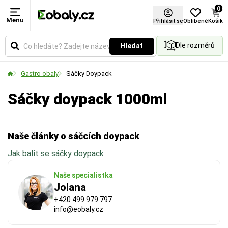
0
Menu
Výška (mm)
Šířka (mm)
Přihlásit se
Oblíbené
Košík
Dle rozměrů
Hledat
Udává výšku nebo tloušťku materiálu v
Udává šířku pásky nebo materiálu v milimetrech.
milimetrech. Klíčový rozměr pro správné vyplnění
Vyberte si rozměr podle požadované pevnosti
Gastro obaly
Sáčky Doypack
prostoru, stohování nebo ověření kapacity balení.
spoje a velikosti balených předmětů.
Sáčky doypack 1000ml
Naše články o sáčcích doypack
Jak balit se sáčky doypack
Naše specialistka
Jolana
+420 499 979 797
info@eobaly.cz