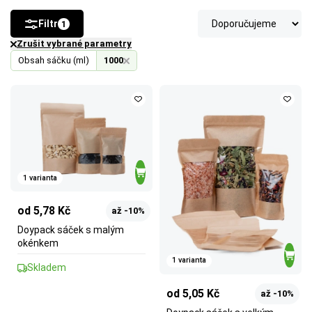
Filtr
1
Zrušit vybrané parametry
Obsah sáčku (ml)
1000
1 varianta
od 5,78 Kč
až -10%
Doypack sáček s malým
okénkem
1 varianta
Skladem
od 5,05 Kč
až -10%