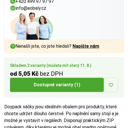
+420 499 97 97 97
info@eobaly.cz
Nenašli jste, co jste hledali?
Napište nám
Skladem 2 varianty (můžete mít úterý 11. 8.)
od 5,05 Kč
bez DPH
Dostupné varianty (1)
Doypack sáčky jsou ideálním obalem pro produkty, které
chcete udržet dlouho čerstvé. Po naplnění samy stojí a je
možné je vystavit v regálech. Disponují praktickým ZIP
uzávěrem, díky kterému je možné obal snadno opětovně