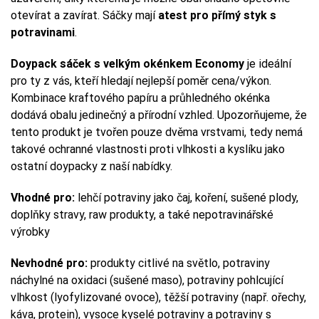
otevírat a zavírat. Sáčky mají
atest pro přímý styk s
potravinami
.
Doypack sáček s velkým okénkem Economy
je ideální
pro ty z vás, kteří hledají nejlepší poměr cena/výkon.
Kombinace kraftového papíru a průhledného okénka
dodává obalu jedinečný a přírodní vzhled. Upozorňujeme, že
tento produkt je tvořen pouze dvěma vrstvami, tedy nemá
takové ochranné vlastnosti proti vlhkosti a kyslíku jako
ostatní doypacky z naší nabídky.
Vhodné pro:
lehčí potraviny jako čaj, koření, sušené plody,
doplňky stravy, raw produkty, a také nepotravinářské
výrobky
Nevhodné pro:
produkty citlivé na světlo, potraviny
náchylné na oxidaci (sušené maso), potraviny pohlcující
vlhkost (lyofylizované ovoce), těžší potraviny (např. ořechy,
káva, protein), vysoce kyselé potraviny a potraviny s