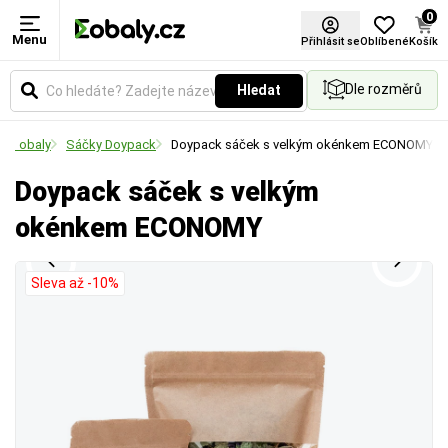
0
Menu
Výška
Šířka
Přihlásit se
Oblíbené
Košík
Dle rozměrů
Hledat
Udává výšku nebo tloušťku materiálu v
Udává šířku pásky nebo materiálu v milimetrech.
milimetrech. Klíčový rozměr pro správné vyplnění
Vyberte si rozměr podle požadované pevnosti
tro obaly
Sáčky Doypack
Doypack sáček s velkým okénkem ECONOMY
prostoru, stohování nebo ověření kapacity balení.
spoje a velikosti balených předmětů.
Doypack sáček s velkým
okénkem ECONOMY
Sleva až -10%