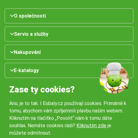
O společnosti
Servis a služby
Nakupování
E-katalogy
Zase ty cookies?
Ano, je to tak. I Eobaly.cz používají cookies. Primárně k
tomu, abychom vám zpříjemnili plavbu naším webem.
Kliknutím na tlačítko „Povolit“ nám k tomu dáte
souhlas. Nemáte cookies rádi?
Kliknutím zde
je
Naše pobočky:
můžete odmítnout.