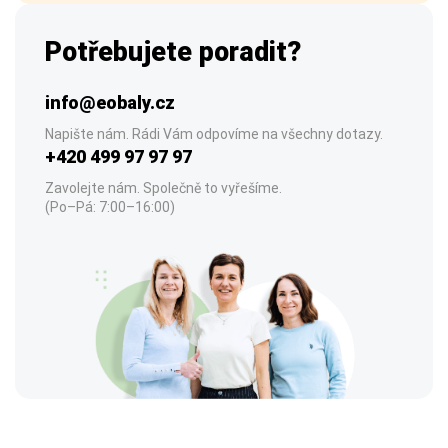
Potřebujete poradit?
info@eobaly.cz
Napište nám. Rádi Vám odpovíme na všechny dotazy.
+420 499 97 97 97
Zavolejte nám. Společně to vyřešíme.
(Po–Pá: 7:00–16:00)