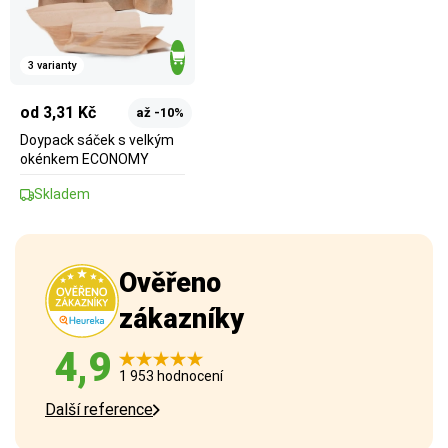
3 varianty
od 3,31 Kč
až -10%
Doypack sáček s velkým
okénkem ECONOMY
Skladem
Ověřeno
zákazníky
4,9
1 953 hodnocení
Další reference