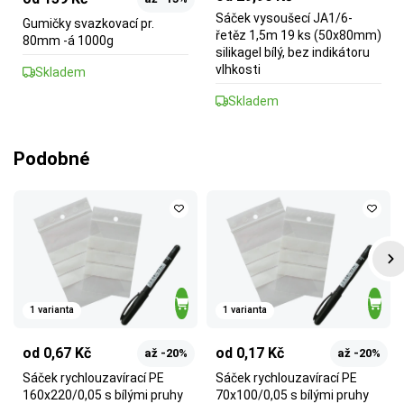
Sáček vysoušecí JA1/6-
Gumičky svazkovací pr.
řetěz 1,5m 19 ks (50x80mm)
80mm -á 1000g
silikagel bílý, bez indikátoru
vlhkosti
Skladem
Skladem
Podobné
1 varianta
1 varianta
od 0,67 Kč
od 0,17 Kč
až -20%
až -20%
Sáček rychlouzavírací PE
Sáček rychlouzavírací PE
160x220/0,05 s bílými pruhy
70x100/0,05 s bílými pruhy