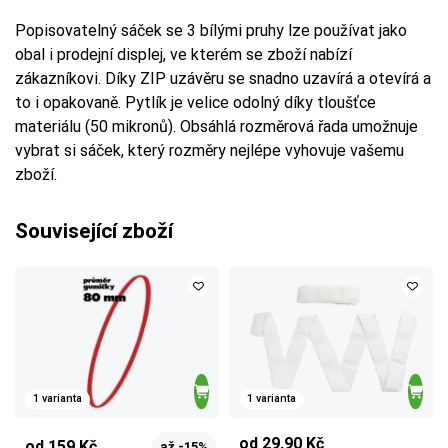
Popisovatelný sáček se 3 bílými pruhy lze používat jako
obal i prodejní displej, ve kterém se zboží nabízí
zákazníkovi. Díky ZIP uzávěru se snadno uzavírá a otevírá a
to i opakovaně. Pytlík je velice odolný díky tloušťce
materiálu (50 mikronů). Obsáhlá rozměrová řada umožnuje
vybrat si sáček, který rozměry nejlépe vyhovuje vašemu
zboží.
Související zboží
1 varianta
1 varianta
od 29,90 Kč
od 159 Kč
až -15%