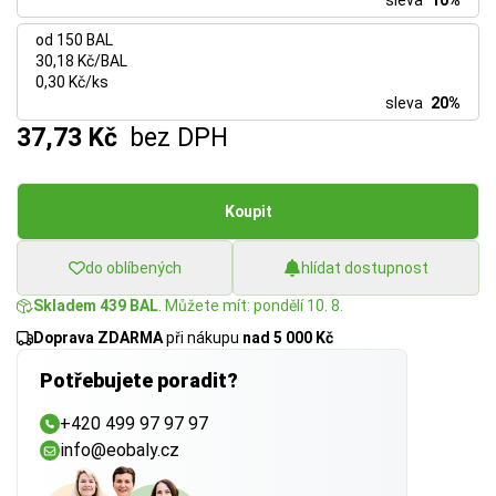
sleva
10%
od 150 BAL
30,18 Kč/BAL
0,30 Kč/ks
sleva
20%
37,73 Kč
bez DPH
Koupit
do oblíbených
hlídat dostupnost
Skladem 439 BAL
. Můžete mít: pondělí 10. 8.
Doprava ZDARMA
při nákupu
nad 5 000 Kč
Potřebujete poradit?
+420 499 97 97 97
info@eobaly.cz