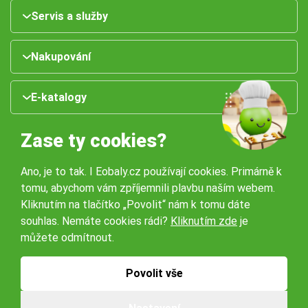
Servis a služby
Nakupování
E-katalogy
Zase ty cookies?
Ano, je to tak. I Eobaly.cz používají cookies. Primárně k
tomu, abychom vám zpříjemnili plavbu naším webem.
Kliknutím na tlačítko „Povolit“ nám k tomu dáte
souhlas. Nemáte cookies rádi?
Kliknutím zde
je
Naše pobočky:
můžete odmítnout.
Obchodní podmínky
Ochrana osobníchů údajů
Povolit vše