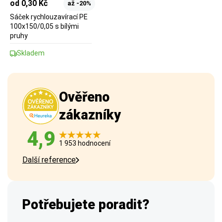
od 0,30 Kč
až -20%
Sáček rychlouzavírací PE
100x150/0,05 s bílými
pruhy
Skladem
Ověřeno
zákazníky
4,9
1 953 hodnocení
Další reference
Potřebujete poradit?