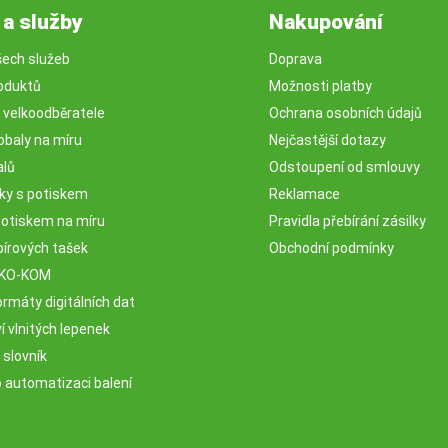
 a služby
Nakupování
šech služeb
Doprava
oduktů
Možnosti platby
o velkoodběratele
Ochrana osobních údajů
obaly na míru
Nejčastější dotazy
alů
Odstoupení od smlouvy
sky s potiskem
Reklamace
potiskem na míru
Pravidla přebírání zásilky
pírových tašek
Obchodní podmínky
EKO-KOM
rmáty digitálních dat
 vlnitých lepenek
 slovník
o automatizaci balení