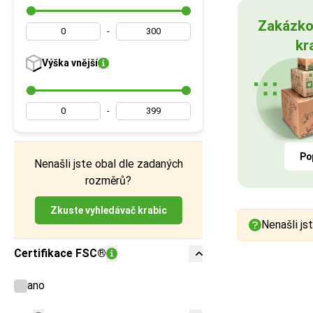
Zakázko
-
kr
Výška
vnější
-
Po
Nenašli jste obal dle zadaných
rozměrů?
Zkuste vyhledávač krabic
Nenašli jst
Certifikace FSC®
ano