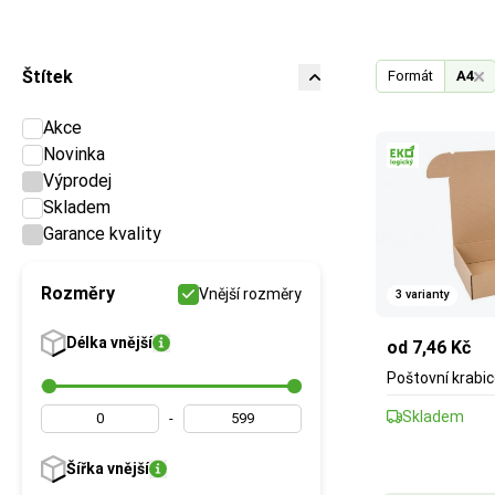
Štítek
Formát
A4
Akce
Novinka
Výprodej
Skladem
Garance kvality
Rozměry
Vnější rozměry
3 varianty
Délka
vnější
od 7,46 Kč
Poštovní krabi
Skladem
-
Šířka
vnější