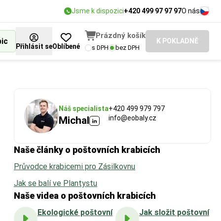
Jsme k dispozici
+420 499 97 97 97
O nás
Prázdný košík
bic
K POKLADNĚ
Přihlásit se
Oblíbené
s DPH
bez DPH
Náš specialista
+420 499 979 797
info@eobaly.cz
Michal
Naše články o poštovních krabicích
Průvodce krabicemi pro Zásilkovnu
Jak se balí ve Plantystu
Naše videa o poštovních krabicích
Ekologické poštovní
Jak složit poštovní