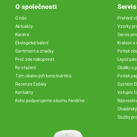
O společnosti
Servis
O nás
Přehled v
Aktuality
Vzorky pr
Kariéra
Servis pr
Ekologická balení
Krabice a 
Sortiment a značky
Potisk ob
Proč zde nakupovat
Lepicí pá
Ke stažení
Obálky s 
Tým obalových konstruktérů
Potisk pa
Recenze Eobaly
Systém 
Kontakty
Vstupní fo
Koho podporujeme a komu fandíme
Názvosloví
Obalářský
Služby pr