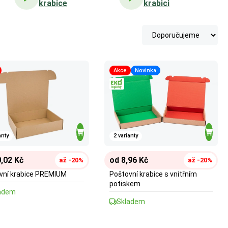
krabice
krabici
Akce
Novinka
anty
2 varianty
,02 Kč
od 8,96 Kč
až -20%
až -20%
vní krabice PREMIUM
Poštovní krabice s vnitřním
potiskem
adem
Skladem