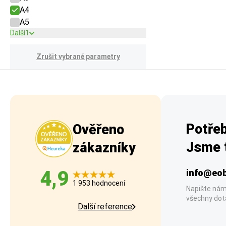
A4
A5
Další
1
Zrušit vybrané parametry
Potřeb
Ověřeno
Jsme t
zákazníky
4,9
info@eob
1 953 hodnocení
Napište nám
všechny dot
Další reference