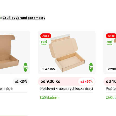
Zrušit vybrané parametry
Akce
Akce
2 varianty
2 vari
od 9,30 Kč
od 10
až -25%
až -20%
ce hnědé
Poštovní krabice rychlouzavírací
Pošto
Skladem
Skl