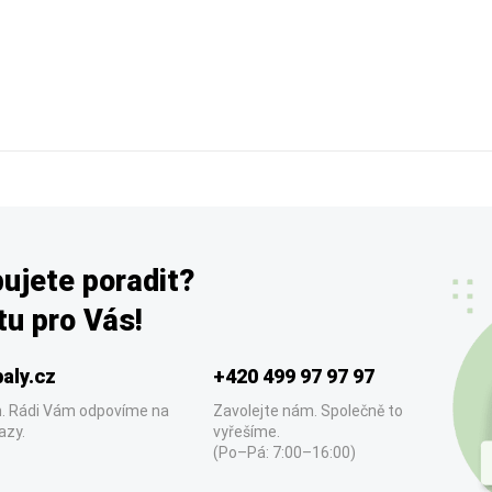
ujete poradit?
u pro Vás!
aly.cz
+420 499 97 97 97
. Rádi Vám odpovíme na
Zavolejte nám. Společně to
azy.
vyřešíme.
(Po–Pá: 7:00–16:00)