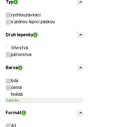
Typ
rychlouzavírací
s jednou lepicí páskou
Druh lepenky
třívrstvá
pětivrstvá
Barva
bílá
černá
hnědá
Další
4
Formát
A3