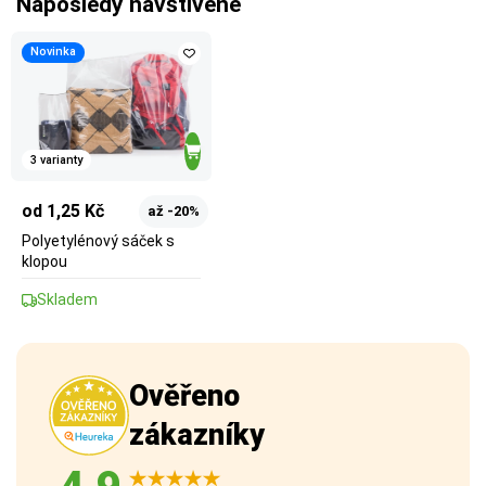
Naposledy navštívené
Novinka
3 varianty
od 1,25 Kč
až -20%
Polyetylénový sáček s
klopou
Skladem
Ověřeno
zákazníky