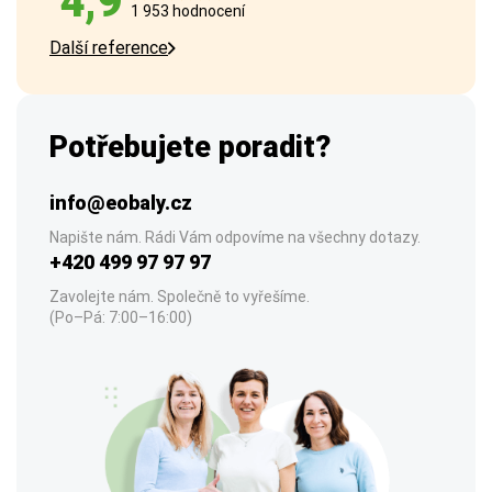
4,9
1 953 hodnocení
Další reference
Potřebujete poradit?
info@eobaly.cz
Napište nám. Rádi Vám odpovíme na všechny dotazy.
+420 499 97 97 97
Zavolejte nám. Společně to vyřešíme.
(Po–Pá: 7:00–16:00)