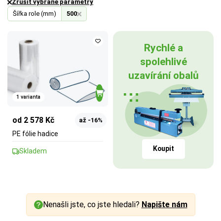
Zrušit vybrané parametry
Šířka role (mm)
500
Rychlé a
spolehlivé
uzavírání obalů
1 varianta
od 2 578 Kč
až -16%
PE fólie hadice
Koupit
Skladem
Nenašli jste, co jste hledali?
Napište nám