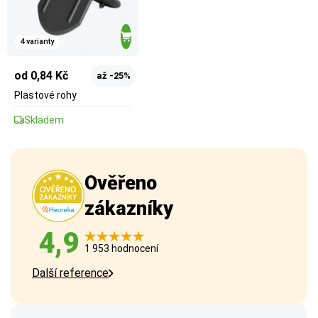
4 varianty
od 0,84 Kč
až -25%
Plastové rohy
Skladem
Ověřeno
zákazníky
4,9
1 953 hodnocení
Další reference