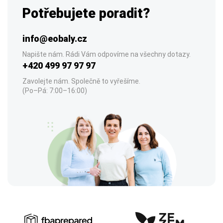
Potřebujete poradit?
info@eobaly.cz
Napište nám. Rádi Vám odpovíme na všechny dotazy.
+420 499 97 97 97
Zavolejte nám. Společně to vyřešíme.
(Po–Pá: 7:00–16:00)