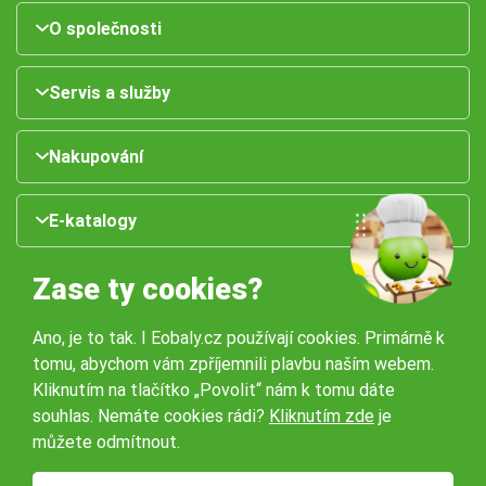
O společnosti
Servis a služby
Nakupování
E-katalogy
Zase ty cookies?
Ano, je to tak. I Eobaly.cz používají cookies. Primárně k
tomu, abychom vám zpříjemnili plavbu naším webem.
Kliknutím na tlačítko „Povolit“ nám k tomu dáte
souhlas. Nemáte cookies rádi?
Kliknutím zde
je
Naše pobočky:
můžete odmítnout.
Obchodní podmínky