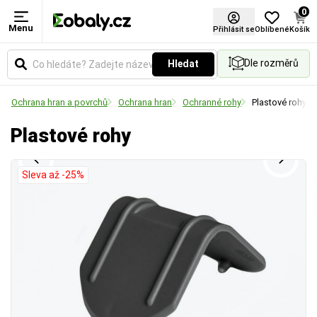
0
Menu
Přihlásit se
Oblíbené
Košík
Dle rozměrů
Hledat
Ochrana hran a povrchů
Ochrana hran
Ochranné rohy
Plastové rohy
Plastové rohy
Sleva až -25%