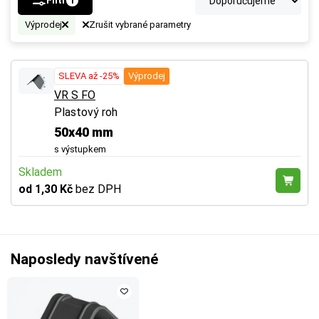
Filtr
1
Výprodej
Zrušit vybrané parametry
SLEVA až -25%
Výprodej
VR S FO
Plastový roh
50x40 mm
s výstupkem
Skladem
od 1,30 Kč
bez DPH
Naposledy navštívené