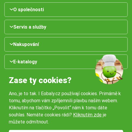
O společnosti
Servis a služby
Nakupování
E-katalogy
Zase ty cookies?
Ano, je to tak. I Eobaly.cz používají cookies. Primárně k
tomu, abychom vám zpříjemnili plavbu naším webem.
Kliknutím na tlačítko „Povolit“ nám k tomu dáte
souhlas. Nemáte cookies rádi?
Kliknutím zde
je
Naše pobočky:
můžete odmítnout.
Obchodní podmínky