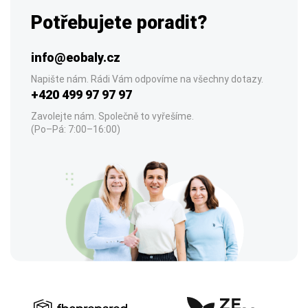
Potřebujete poradit?
info@eobaly.cz
Napište nám. Rádi Vám odpovíme na všechny dotazy.
+420 499 97 97 97
Zavolejte nám. Společně to vyřešíme.
(Po–Pá: 7:00–16:00)