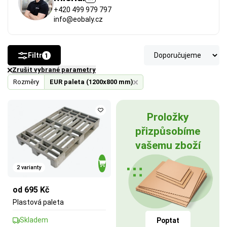
+420 499 979 797
info@eobaly.cz
Filtr
1
Zrušit vybrané parametry
Rozměry
EUR paleta (1200x800 mm)
Proložky
přizpůsobíme
vašemu zboží
2 varianty
od 695 Kč
Plastová paleta
Skladem
Poptat