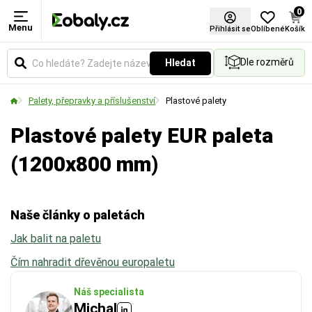
0
Menu
Rozměry
Zatížení dynamické (kg)
Přihlásit se
Oblíbené
Košík
Dle rozměrů
Hledat
Udává vnější půdorysné rozměry palety v
Maximální váha nákladu, kterou paleta bezpečně
milimetrech a její formátový typ (např. EUR, US
unese
při manipulaci
.
Palety, přepravky a příslušenství
Plastové palety
nebo kontejnerový), což je klíčové pro plánování
ložné plochy a přepravu.
- Typické situace:
Zvedání vysokozdvižným
Plastové palety EUR paleta
vozíkem, převoz v kamionu nebo pohyb po
(1200x800 mm)
válečkové dráze.
- Pozor:
Tato hodnota je vždy nižší než
nosnost u palety, která jen nehybně stojí na
Naše články o paletách
zemi.
Jak balit na paletu
Čím nahradit dřevěnou europaletu
Náš specialista
Michal