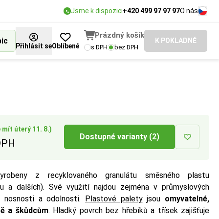
Jsme k dispozici
+420 499 97 97 97
O nás
Prázdný košík
bic
K POKLADNĚ
Přihlásit se
Oblíbené
s DPH
bez DPH
EUR, US nebo
vané pevnosti
plnění prostoru,
 pohyb po
jí na zemi.
mít úterý 11. 8.)
Dostupné varianty (2)
DPH
robeny z recyklovaného granulátu směsného plastu
nu a dalších). Své využití najdou zejména v průmyslových
 nosnosti a odolnosti.
Plastové palety
jsou
omyvatelné,
obě a škůdcům
. Hladký povrch bez hřebíků a třísek zajišťuje