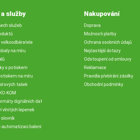
 a služby
Nakupování
šech služeb
Doprava
oduktů
Možnosti platby
o velkoodběratele
Ochrana osobních údajů
obaly na míru
Nejčastější dotazy
alů
Odstoupení od smlouvy
sky s potiskem
Reklamace
potiskem na míru
Pravidla přebírání zásilky
pírových tašek
Obchodní podmínky
EKO-KOM
rmáty digitálních dat
 vlnitých lepenek
 slovník
o automatizaci balení