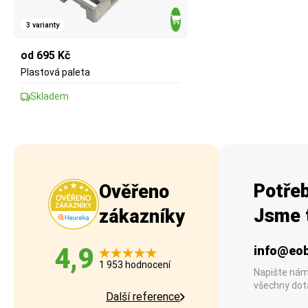
3 varianty
od 695 Kč
Plastová paleta
Skladem
Potřeb
Ověřeno
Jsme t
zákazníky
4,9
info@eob
1 953 hodnocení
Napište nám
všechny dot
Další reference