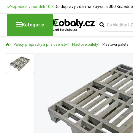
Expedice v pondělí 10.8.
Do dopravy zdarma zbývá: 5 000 Kč
Jedno
Rozměry
Šířka
Výška
Zatížení dyn
Kategorie
Udává vnější půdo
Udává šířku pásky
Udává výšku nebo 
Maximální váha n
Palety, přepravky a příslušenství
Plastové palety
Plastová paleta
kontejnerový), což
spoje a velikosti
stohování nebo ov
- Typické situ
válečkové dráz
- Pozor:
Tato h