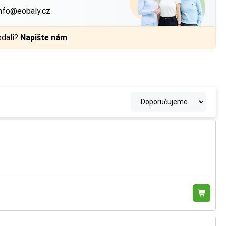
nfo@eobaly.cz
edali?
Napište nám