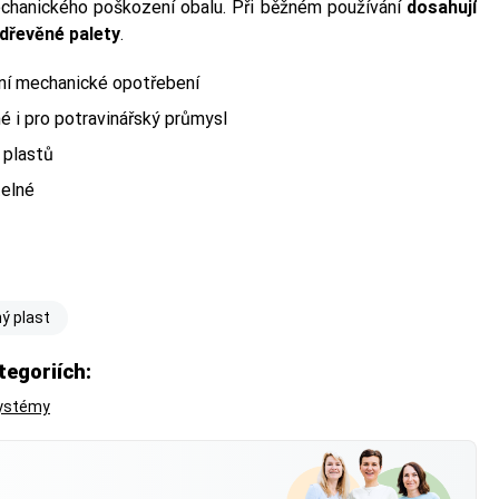
chanického poškození obalu. Při běžném používání
dosahují
 dřevěné palety
.
lní mechanické opotřebení
é i pro potravinářský průmysl
 plastů
telné
ý plast
tegoriích:
systémy
?