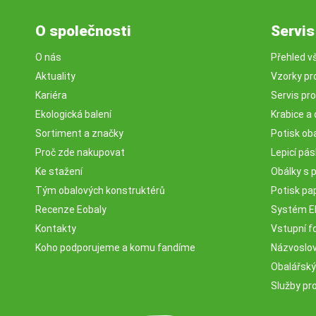
O společnosti
Servis
O nás
Přehled v
Aktuality
Vzorky pr
Kariéra
Servis pr
Ekologická balení
Krabice a 
Sortiment a značky
Potisk ob
Proč zde nakupovat
Lepicí pá
Ke stažení
Obálky s 
Tým obalových konstruktérů
Potisk pa
Recenze Eobaly
Systém 
Kontakty
Vstupní fo
Koho podporujeme a komu fandíme
Názvosloví
Obalářský
Služby pr