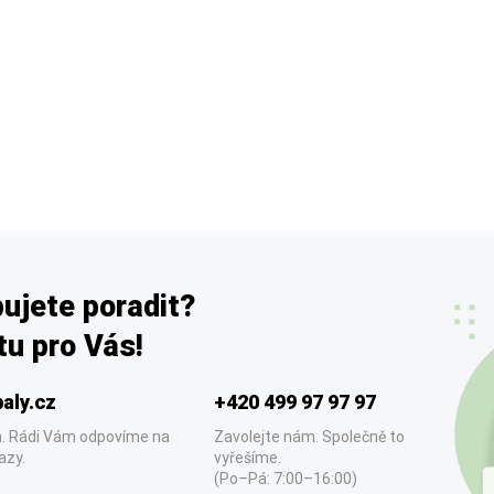
ujete poradit?
u pro Vás!
aly.cz
+420 499 97 97 97
. Rádi Vám odpovíme na
Zavolejte nám. Společně to
azy.
vyřešíme.
(Po–Pá: 7:00–16:00)