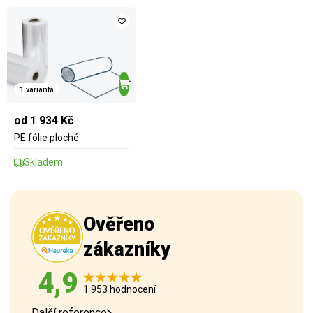
1 varianta
od 1 934 Kč
PE fólie ploché
Skladem
Ověřeno
zákazníky
4,9
1 953 hodnocení
Další reference