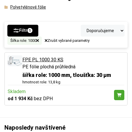
Polyetylénové fólie
Filtr
1
Šířka role: 1000
Zrušit vybrané parametry
FPE PL 1000 30 KS
PE fólie plochá průhledná
šířka role: 1000 mm, tloušťka: 30 µm
hmotnost role: 13,8 kg
Skladem
od 1 934 Kč
bez DPH
Naposledy navštívené