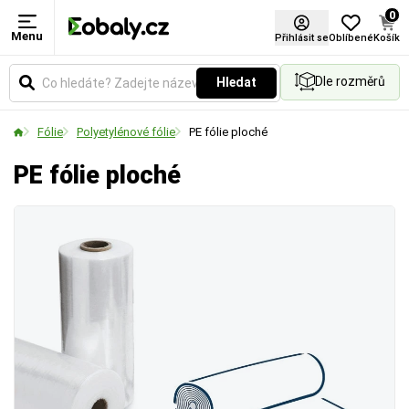
0
Menu
Šířka role
Přihlásit se
Oblíbené
Košík
Dle rozměrů
Hledat
Udává celkovou šířku role v milimetrech. Vyberte si
rozměr podle velikosti balených předmětů nebo
Fólie
Polyetylénové fólie
PE fólie ploché
palet.
PE fólie ploché