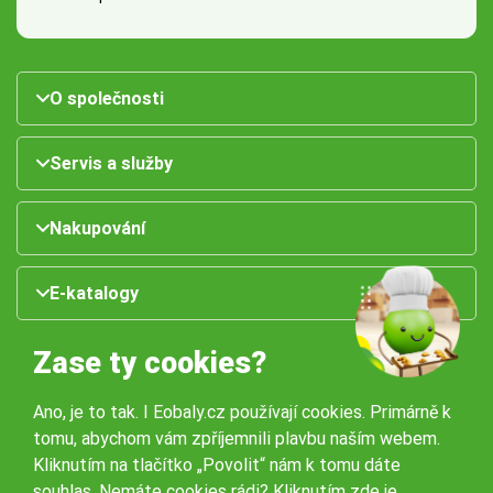
O společnosti
Servis a služby
Nakupování
E-katalogy
Zase ty cookies?
Ano, je to tak. I Eobaly.cz používají cookies. Primárně k
tomu, abychom vám zpříjemnili plavbu naším webem.
Kliknutím na tlačítko „Povolit“ nám k tomu dáte
souhlas. Nemáte cookies rádi?
Kliknutím zde
je
Naše pobočky: