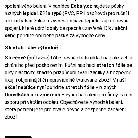
spolehlivého balení. V nabídce
Eobaly.cz
najdete pásky
různých
lepidel
,
šíří
a
typů
(PVC, PP i papírové) pro ruční i
strojní balení. Silné a vysoce přilnavé lepidlo zajistí pevné
spojení, které udrží obaly bezpečně uzavřené. Díky
akční
ceně
pořídíte oblíbené pásky za výhodné ceny.
Stretch fólie výhodně
Strečové
(průtažné)
fólie
pevně obalí náklad na paletách a
chrání ho před poškozením. Ruční napínací
stretch fólie
se
díky elasticitě snadno přizpůsobí tvaru zásilky a bezpečně
fixují i objemnější či nepravidelně tvarované zboží. V naší
akční nabídce
nyní pořídíte
stretch fólie
v různých
tloušťkách a rozměrech
– výhodná balení pro firmy zaručí
úsporu při větším odběru. Objednávejte výhodně balení,
která potřebujete pro trvale pevné a bezpečné zabalení
zboží.