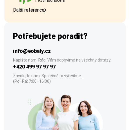
1 953 hodnocení
Další reference
Potřebujete poradit?
info@eobaly.cz
Napište nám. Rádi Vám odpovíme na všechny dotazy.
+420 499 97 97 97
Zavolejte nám. Společně to vyřešíme.
(Po–Pá: 7:00–16:00)