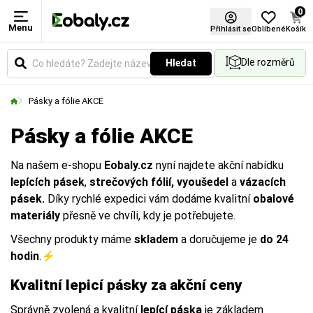
0
Menu
Přihlásit se
Oblíbené
Košík
Dle rozměrů
Hledat
Pásky a fólie AKCE
Pásky a fólie AKCE
Na našem e-shopu
Eobaly.cz
nyní najdete akční nabídku
lepících pásek
,
strečových fólií, vyoušedel
a
vázacích
pásek.
Díky rychlé expedici vám dodáme kvalitní
obalové
materiály
přesně ve chvíli, kdy je potřebujete.
Všechny produkty máme
skladem
a doručujeme je
do 24
hodin
.⚡
Kvalitní lepicí pásky za akční ceny
Správně zvolená a kvalitní
lepící páska
je základem