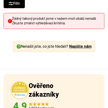
Filtr
Žádný takový produkt jsme v našem moři obalů nenašli.
Zkuste změnit vyhledávací kritéria.
Nenašli jste, co jste hledali?
Napište nám
Ověřeno
zákazníky
4,9