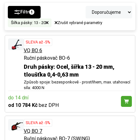
Filtr
1
Šířka pásky: 13 - 20
Zrušit vybrané parametry
SLEVA až -5%
VQ BO 6
Ruční páskovač BO-6
Druh pásky: Ocel, šířka 13 - 20 mm,
tloušťka 0,4-0,63 mm
Způsob spoje: bezesponkově - prostřihem, max. utahovací
síla: 4000 N
do 14 dní
od 10 784 Kč
bez DPH
SLEVA až -5%
VQ BO 7
Ruční páskovač BO-7 (SWING)