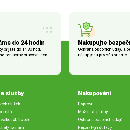
áme do 24 hodin
Nakupujte bezpeč
 přijaté do 14:30 hod.
Ochrana osobních údajů a 
e ten samý pracovní den.
nákup jsou pro nás priorita.
 a služby
Nakupování
šech služeb
Doprava
oduktů
Možnosti platby
o velkoodběratele
Ochrana osobních údajů
obaly na míru
Nejčastější dotazy