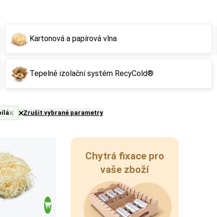
Kartonová a papírová vlna
Tepelně izolační systém RecyCold®
bílá
Zrušit vybrané parametry
Chytrá fixace pro
vaše zboží