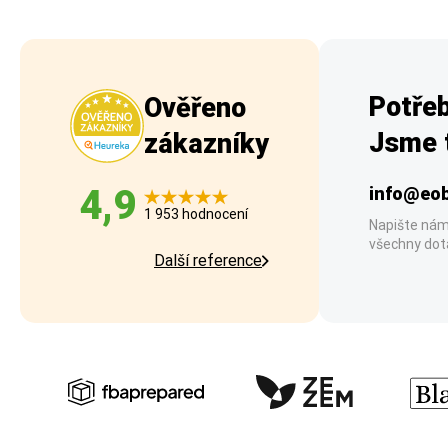
Potřeb
Ověřeno
Jsme t
zákazníky
4,9
info@eob
1 953 hodnocení
Napište nám
všechny dot
Další reference