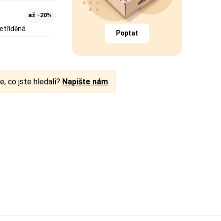
až -20%
etříděná
Poptat
e, co jste hledali?
Napište nám