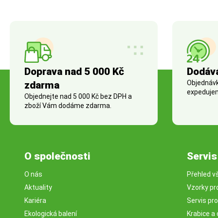
Doprava nad 5 000 Kč
Dodáv
Objednávky
zdarma
expedujem
Objednejte nad 5 000 Kč bez DPH a
zboží Vám dodáme zdarma.
O společnosti
Servis
O nás
Přehled v
Aktuality
Vzorky pr
Kariéra
Servis pr
Ekologická balení
Krabice a 