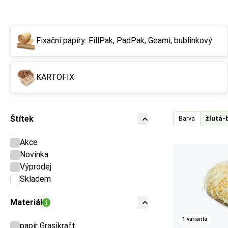
Fixační papíry: FillPak, PadPak, Geami, bublinkový
KARTOFIX
Štítek
Barva
žlutá-
Akce
Novinka
Výprodej
Skladem
Materiál
1 varianta
papír Grasikraft