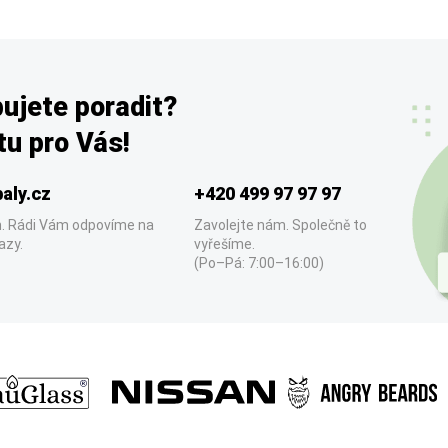
ujete poradit?
u pro Vás!
aly.cz
+420 499 97 97 97
. Rádi Vám odpovíme na
Zavolejte nám. Společně to
azy.
vyřešíme.
(Po–Pá: 7:00–16:00)