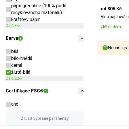
papír greenline (100% podíl
od 806 Kč
recyklovaného materiálu)
Vlna papírová n
kraftový papír
Další
8
Skladem
Barva
Nenašli jst
bílá
bílo-hnědá
černá
žlutá-bílá
Další
22
Certifikace FSC®
ano
Zrušit vybrané parametry