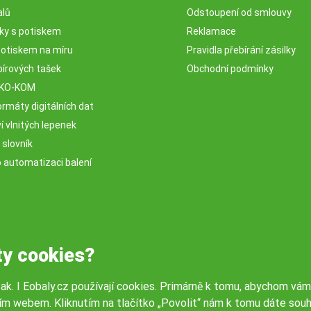
alů
Odstoupení od smlouvy
sky s potiskem
Reklamace
potiskem na míru
Pravidla přebírání zásilky
pírových tašek
Obchodní podmínky
EKO-KOM
rmáty digitálních dat
 vlnitých lepenek
 slovník
o automatizaci balení
ty cookies?
tak. I Eobaly.cz používají cookies. Primárně k tomu, abychom vám
ím webem. Kliknutím na tlačítko „Povolit“ nám k tomu dáte souh