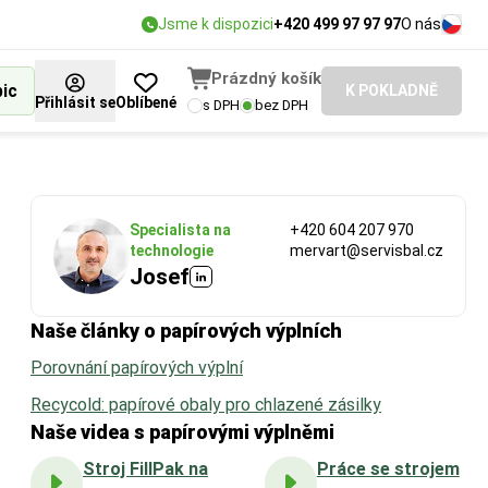
Jsme k dispozici
+420 499 97 97 97
O nás
Prázdný košík
bic
K POKLADNĚ
Přihlásit se
Oblíbené
s DPH
bez DPH
Specialista na
+420 604 207 970
technologie
mervart@servisbal.cz
Josef
Naše články o papírových výplních
Porovnání papírových výplní
Recycold: papírové obaly pro chlazené zásilky
Naše videa s papírovými výplněmi
Stroj FillPak na
Práce se strojem