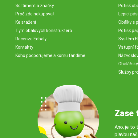
Sortiment a značky
Potisk ob
Proč zde nakupovat
Lepicí pá
Ke stažení
Obálky s 
Tým obalových konstruktérů
Potisk pa
Recenze Eobaly
Systém 
Kontakty
Vstupní fo
Koho podporujeme a komu fandíme
Názvosloví
Obalářský
Služby pr
Zase 
Ano, je to 
plavbu naš